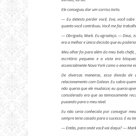
Ele conseguiu dar um sorriso torto.
— Eu detesto perder você, Eva, você sabe 
quanto você contribuiu. Você me faz trabalh
— Obrigada, Mark. Eu agradeço.
— Deus, is
era a melhor e única decisão que eu poderia
Meu olhar foi para além do meu belo chefe, p
escritório pequeno e a vista era bloqu
essencialmente Nova York como o enorme esc
De diversas maneiras, essa divisão de 
relacionamento com Gideon. Eu sabia quem 
não queria que ele mudasse; eu queria apen
considerado era que ao teimosamente recu
puxando para o meu nível.
Eu não seria conhecida por conseguir me
sempre teria casado para o sucesso. E eu ter
— Então, para onde você vai daqui?
— Mark 