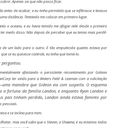
obrir. Apenas sei que não posso ficar.
antes de acabar, e eu tinha permitido que se infiltrasse e levasse
guma distância. Tentando me colocar em primeiro lugar.
nto o oceano, e eu havia temido me afogar nele desde o primeiro
ter medo disso. Não depois de perceber que eu temia mais perdê-
ada de um lado para o outro. E tão emputecida quanto estava por
que se eu quisesse controle, eu tinha que tomá-lo.
 perguntou.
 mentalmente afastando o persistente ressentimento por Gideon
LanCorp ter vindo para a Waters Field & Leaman com a solicitação
—uma manobra que Gideon via com suspeita. O esquema
do a fortuna da família Landon, e enquanto Ryan Landon e
us pais tinham perdido, Landon ainda estava faminto por
s pessoais.
mesa e se inclina para mim.
ilhotar, mas você sabe que o Steven, a Shawna, e eu estamos todos