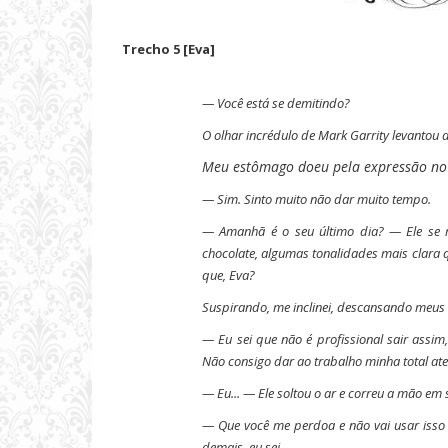
Trecho 5 [Eva]
— Você está se demitindo?
O olhar incrédulo de Mark Garrity levantou
Meu estômago doeu pela expressão no 
— Sim. Sinto muito não dar muito tempo.
— Amanhã é o seu último dia?
— Ele se 
chocolate, algumas tonalidades mais clara 
que, Eva?
Suspirando, me inclinei, descansando meus c
— Eu sei que não é profissional sair assim
Não consigo dar ao trabalho minha total ate
— Eu...
— Ele soltou o ar e correu a mão em
— Que você me perdoa e não vai usar iss
demais, eu sei.