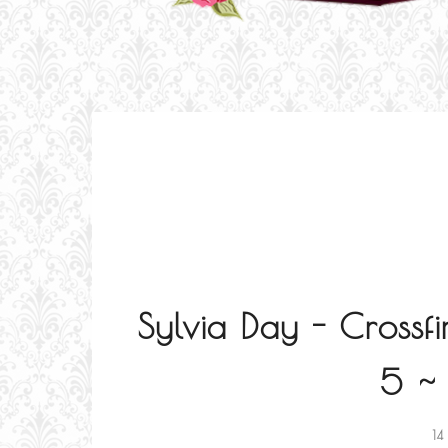
Sylvia Day - Crossf
5 ~
14