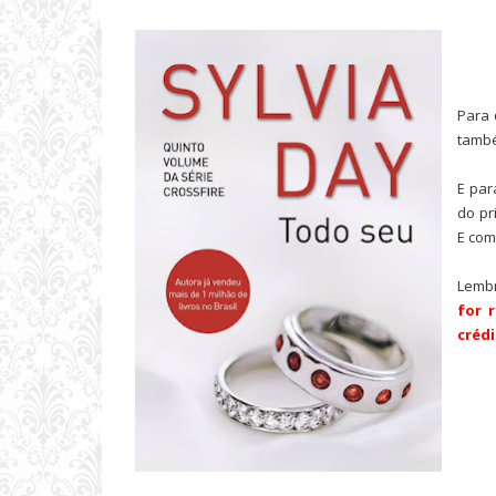
Para 
també
E par
do pri
E com
Lembr
for 
crédi