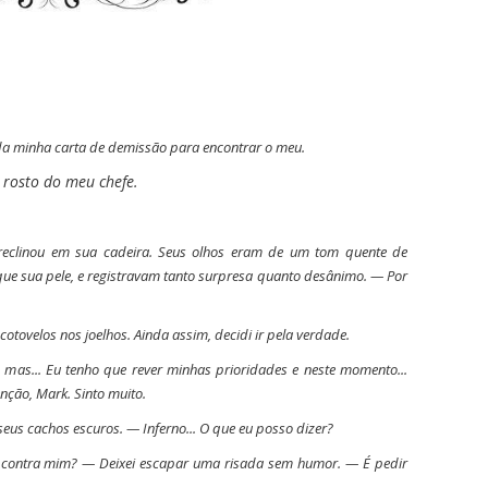
 da minha carta de demissão para encontrar o meu.
rosto do meu chefe.
reclinou em sua cadeira. Seus olhos eram de um tom quente de
que sua pele, e registravam tanto surpresa quanto desânimo.
— Por
otovelos nos joelhos. Ainda assim, decidi ir pela verdade.
, mas... Eu tenho que rever minhas prioridades e neste momento...
nção, Mark. Sinto muito.
 seus cachos escuros.
— Inferno... O que eu posso dizer?
o contra mim?
— Deixei escapar uma risada sem humor.
— É pedir