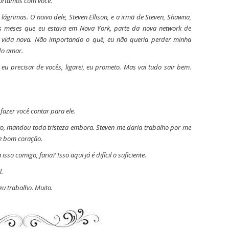
portamos com você.
ágrimas. O noivo dele, Steven Ellison, e a irmã de Steven, Shawna,
s meses que eu estava em Nova York, parte da nova network de
 vida nova. Não importando o quê, eu não queria perder minha
do amar.
eu precisar de vocês, ligarei, eu prometo. Mas vai tudo sair bem.
fazer você contar para ele.
to, mandou toda tristeza embora. Steven me daria trabalho por me
de bom coração.
isso comigo, faria? Isso aqui já é difícil o suficiente.
l.
meu trabalho. Muito.