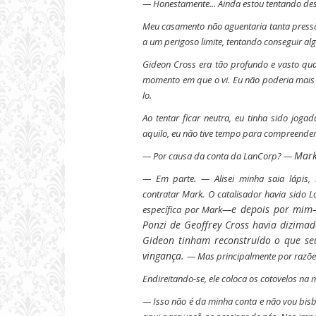
— Honestamente... Ainda estou tentando desc
Meu casamento não aguentaria tanta pressão 
a um perigoso limite, tentando conseguir al
Gideon Cross era tão profundo e vasto qua
momento em que o vi. Eu não poderia mais 
lo.
Ao tentar ficar neutra, eu tinha sido jog
aquilo, eu não tive tempo para compreender 
Mark
— Por causa da conta da LanCorp?
—
— Em parte.
— Alisei minha saia lápis,
contratar Mark. O catalisador havia sido 
—e depois por mim
específica por Mark
Ponzi de Geoffrey Cross havia dizima
Gideon tinham reconstruído o que se
vingança.
— Mas principalmente por razõe
Endireitando-se, ele coloca os cotovelos na 
— Isso não é da minha conta e não vou bisb