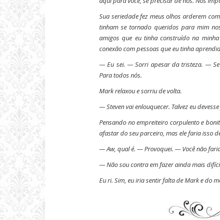
aqui para você, se precisar de nós. Nos im
Sua seriedade fez meus olhos arderem com l
tinham se tornado queridos para mim no
amigos que eu tinha construído na minha
conexão com pessoas que eu tinha aprendi
— Eu sei.
— Sorri apesar da tristeza.
— Se 
Para todos nós.
Mark relaxou e sorriu de volta.
— Steven vai enlouquecer. Talvez eu devesse 
Pensando no empreiteiro corpulento e boni
afastar do seu parceiro, mas ele faria isso 
— Aw, qual é.
— Provoquei.
— Você não faria 
— Não sou contra em fazer ainda mais difíci
Eu ri. Sim, eu iria sentir falta de Mark e do 