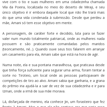
vive com o tio e suas mulheres em uma cidadezinha chamada
Vila da Poeira, localizada no meio do deserto de Miraji, e seu
único objetivo é ir embora daquele local que não lhe trará mais
do que uma vida condenada à submissão. Desde que perdeu a
mãe, Amani só tem esse objetivo em mente.
A personagem, de caráter forte e decidido, luta para se fazer
valer num mundo totalmente patriarcal, onde as mulheres nada
possuem e são praticamente comandadas pelos maridos
(teoricamente, né...). Quando ouve seus tios falarem em arranjar
um casamento para ela, Amani sabe que está na hora de agir.
Numa noite, ela e sua pontaria maravilhosa, que praticava desde
que tinha força suficiente para segurar uma arma, foram tentar a
sorte no Tiroteio, um local onde as pessoas participavam de
competições de tiro ao alvo. Amani sabia que ganharia, e a grana
do prêmio iria ajudá-la a sair de vez de sua cidadezinha e ir para
Izman, onde a irmã de sua mãe morava.
Lá, disfarçada de menino, ela conhece Jin, um forasteiro que fez
frente à Amani. Mas o que ela não contava era que seria esse