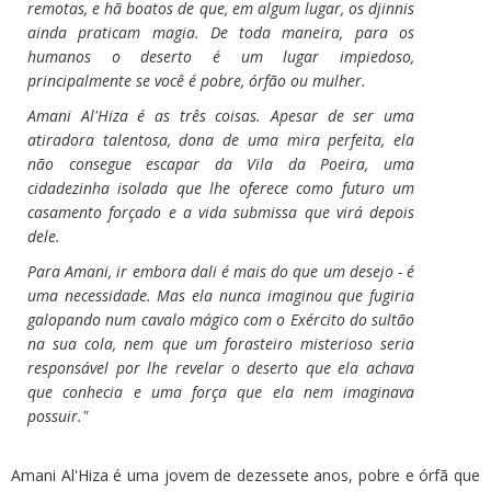
remotas, e hã boatos de que, em algum lugar, os djinnis
ainda praticam magia. De toda maneira, para os
humanos o deserto é um lugar impiedoso,
principalmente se você é pobre, órfão ou mulher.
Amani Al'Hiza é as três coisas. Apesar de ser uma
atiradora talentosa, dona de uma mira perfeita, ela
não consegue escapar da Vila da Poeira, uma
cidadezinha isolada que lhe oferece como futuro um
casamento forçado e a vida submissa que virá depois
dele.
Para Amani, ir embora dali é mais do que um desejo - é
uma necessidade. Mas ela nunca imaginou que fugiria
galopando num cavalo mágico com o Exército do sultão
na sua cola, nem que um forasteiro misterioso seria
responsável por lhe revelar o deserto que ela achava
que conhecia e uma força que ela nem imaginava
possuir."
Amani Al'Hiza é uma jovem de dezessete anos, pobre e órfã que