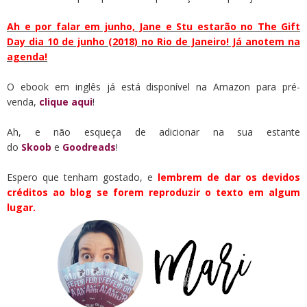
Ah e por falar em junho, Jane e Stu estarão no The Gift
Day dia 10 de junho (2018) no Rio de Janeiro! Já anotem na
agenda!
O ebook em inglês já está disponível na Amazon para pré-
venda,
clique aqui
!
Ah, e não esqueça de adicionar na sua estante
do
Skoob
e
Goodreads
!
Espero que tenham gostado, e
lembrem de dar os devidos
créditos ao blog se forem reproduzir o texto em algum
lugar.