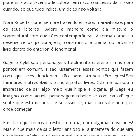
pode vir a acontecer pode colocar em risco o sucesso da missão
quando, ao que tudo indica, um deles não voltaria...
Nora Roberts como sempre trazendo enredos maravilhosos para
os seus leitores... Adoro a maneira como ela mistura o
sobrenatural com questões contemporâneas. A forma como ela
desenvolve os personagens, construindo a trama do próximo
livro dentro do anterior, é fenomenal!
Gage e Cybil são personagens totalmente diferentes mas com
pontos em comum, e são justamente esses pontos que fazem
com que eles funcionem tão bem. Ambos têm questões
familiares mal resolvidas e são espíritos livres. Cybil me passou a
impressão de ser algo meio que hippie e cigana, já Gage eu
imagino como aquele personagem rebelde (e com causa!) que
sente que está na hora de se assentar, mas não sabe nem por
onde começar!
E é claro que temos o resto da turma, com algumas novidades!
Mas o que mais deixa o leitor ansioso é a incerteza do que virá
na próxima página; qual será o próximo passo do inimigo, e se o