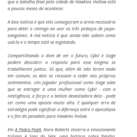
que a batalha final pela cidade de Hawkins Hollow está
a poucos meses de acontecer.
A boa notícia é que eles conseguiram a arma necessária
para deter o inimigo ao unir os três pedaços de jaspe-
sanguíneo. A má notícia é que ainda não sabem como
usá-la e o tempo está se esgotando.
Compartilhando o dom de ver o futuro, Cybil e Gage
podem descobrir a resposta para esse enigma se
trabalharem juntos. Só que, além de não terem nada
em comum, os dois se recusam a ceder aos próprios
sentimentos. Um jogador profissional como Gage sabe
que se entregar a uma mulher como Cybil - com a
inteligência, a força e a beleza devastadora dela - pode
ser como uma aposta muito alta. E qualquer erro de
estratégia pode significar a diferença entre o apocalipse
e o fim do pesadelo para Hawkins Holow.
Em
A Pedra Pagã
, Nora Roberts encerra a emocionante
trilogia
A Sina do Sete
, uma história sobre família,