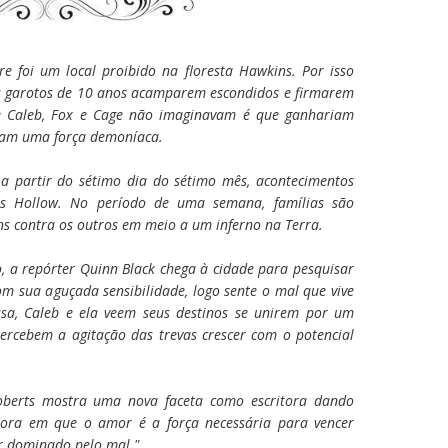
e foi um local proibido na floresta Hawkins. Por isso
ês garotos de 10 anos acamparem escondidos e firmarem
 Caleb, Fox e Cage não imaginavam é que ganhariam
riam uma força demoníaca.
 a partir do sétimo dia do sétimo mês, acontecimentos
s Hollow. No período de uma semana, famílias são
ns contra os outros em meio a um inferno na Terra.
, a repórter Quinn Black chega à cidade para pesquisar
m sua aguçada sensibilidade, logo sente o mal que vive
sa, Caleb e ela veem seus destinos se unirem por um
percebem a agitação das trevas crescer com o potencial
oberts mostra uma nova faceta como escritora dando
adora em que o amor é a força necessária para vencer
r dominado pelo mal."