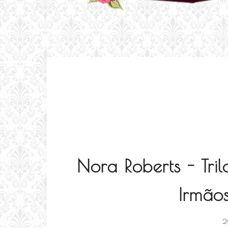
Nora Roberts - Tri
Irmão
2