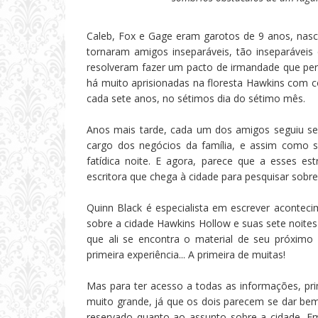
Caleb, Fox e Gage eram garotos de 9 anos, na
tornaram amigos inseparáveis, tão inseparávei
resolveram fazer um pacto de irmandade que per
há muito aprisionadas na floresta Hawkins com 
cada sete anos, no sétimos dia do sétimo mês.
Anos mais tarde, cada um dos amigos seguiu se
cargo dos negócios da família, e assim como 
fatídica noite. E agora, parece que a esses 
escritora que chega à cidade para pesquisar sobre
Quinn Black é especialista em escrever aconteci
sobre a cidade Hawkins Hollow e suas sete noites
que ali se encontra o material de seu próximo
primeira experiência... A primeira de muitas!
Mas para ter acesso a todas as informações, prim
muito grande, já que os dois parecem se dar b
reservado quanto ao assunto sobre a cidade. Em