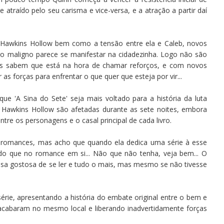
 atraído pelo seu carisma e vice-versa, e a atração a partir daí
e Hawkins Hollow bem como a tensão entre ela e Caleb, novos
o maligno parece se manifestar na cidadezinha. Logo não são
les sabem que está na hora de chamar reforços, e com novos
 forças para enfrentar o que quer que esteja por vir...
 que 'A Sina do Sete' seja mais voltado para a história da luta
Hawkins Hollow são afetadas durante as sete noites, embora
re os personagens e o casal principal de cada livro.
s romances, mas acho que quando ela dedica uma série à esse
do que no romance em si... Não que não tenha, veja bem... O
isa gostosa de se ler e tudo o mais, mas mesmo se não tivesse
érie, apresentando a história do embate original entre o bem e
 acabaram no mesmo local e liberando inadvertidamente forças