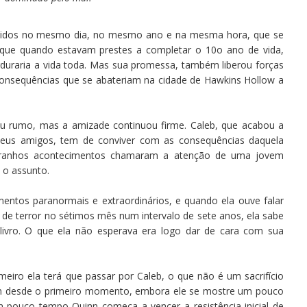
scidos no mesmo dia, no mesmo ano e na mesma hora, que se
s que quando estavam prestes a completar o 10o ano de vida,
duraria a vida toda. Mas sua promessa, também liberou forças
consequências que se abateriam na cidade de Hawkins Hollow a
u rumo, mas a amizade continuou firme. Caleb, que acabou a
seus amigos, tem de conviver com as consequências daquela
estranhos acontecimentos chamaram a atenção de uma jovem
 o assunto.
mentos paranormais e extraordinários, e quando ela ouve falar
 de terror no sétimos mês num intervalo de sete anos, ela sabe
 livro. O que ela não esperava era logo dar de cara com sua
eiro ela terá que passar por Caleb, o que não é um sacrifício
em desde o primeiro momento, embora ele se mostre um pouco
 pouco tempo Quinn começa a vencer a resistência inicial de