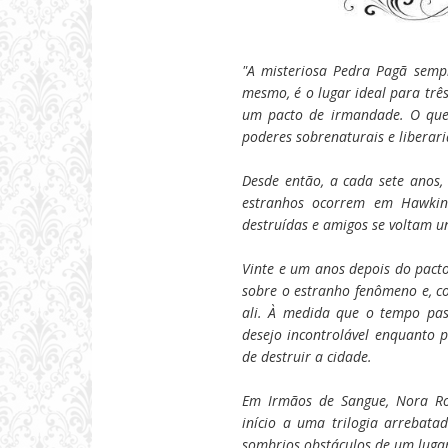
"A misteriosa Pedra Pagã sempr
mesmo, é o lugar ideal para tr
um pacto de irmandade. O que
poderes sobrenaturais e libera
Desde então, a cada sete anos,
estranhos ocorrem em Hawkin
destruídas e amigos se voltam u
Vinte e um anos depois do pacto
sobre o estranho fenômeno e, co
ali. À medida que o tempo pas
desejo incontrolável enquanto 
de destruir a cidade.
Em
Irmãos de Sangue
, Nora R
início a uma trilogia arrebat
sombrios obstáculos de um luga