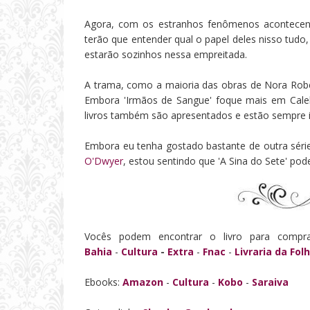
Agora, com os estranhos fenômenos acontecend
terão que entender qual o papel deles nisso tudo
estarão sozinhos nessa empreitada.
A trama, como a maioria das obras de Nora Rober
Embora 'Irmãos de Sangue' foque mais em Cale
livros também são apresentados e estão sempre 
Embora eu tenha gostado bastante de outra séri
O'Dwyer
, estou sentindo que 'A Sina do Sete' pod
Vocês podem encontrar o livro para compra
Bahia
-
Cultura
-
Extra
-
Fnac
-
Livraria da Fol
Ebooks:
Amazon
-
Cultura
-
Kobo
-
Saraiva