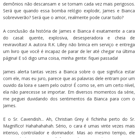
demônios não descansam e se tornam cada vez mais perigosos.
Será que quando essa bomba relógio explodir, James e Bianca
sobreviverão? Será que o amor, realmente pode curar tudo?
A conclusão da história de James e Bianca é exatamente a cara
do casal: quente, explosiva, desesperadora e cheia de
reviravoltas! A autora R.K. Lilley não brinca em serviço e entrega
um livro que você é incapaz de parar de ler até chegar na última
página! E só digo uma coisa, minha gente: fiquei passada!
James alerta tantas vezes a Bianca sobre o que significa estar
com ele, mas eu juro, parece que as palavras dele entram por um
ouvido da loira e saem pelo outro! É como se, em um certo nível,
ela não parecesse se importar. Em diversos momentos da série,
me peguei duvidando dos sentimentos da Bianca para com o
James.
E o Sr. Cavendish... Ah, Christian Grey é fichinha perto do Sr.
Magnífico! Hahahahahah. Sério, o cara é umas vinte vezes mais
intenso, controlador e dominador. Mas ao mesmo tempo, ele