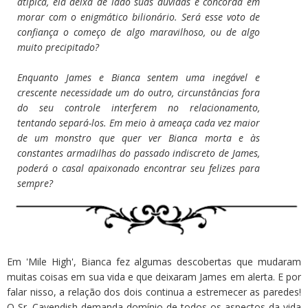
atípica, ela deixa de lado suas dúvidas e concorda em
morar com o enigmático bilionário. Será esse voto de
confiança o começo de algo maravilhoso, ou de algo
muito precipitado?
Enquanto James e Bianca sentem uma inegável e
crescente necessidade um do outro, circunstâncias fora
do seu controle interferem no relacionamento,
tentando separá-los. Em meio à ameaça cada vez maior
de um monstro que quer ver Bianca morta e às
constantes armadilhas do passado indiscreto de James,
poderá o casal apaixonado encontrar seu felizes para
sempre?
Em 'Mile High', Bianca fez algumas descobertas que mudaram
muitas coisas em sua vida e que deixaram James em alerta. E por
falar nisso, a relação dos dois continua a estremecer as paredes!
O Sr. Cavendish demanda domínio de todos os aspectos da vida