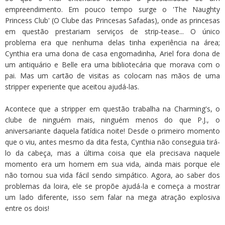
empreendimento. Em pouco tempo surge o 'The Naughty
Princess Club' (O Clube das Princesas Safadas), onde as princesas
em questão prestariam serviços de strip-tease... O único
problema era que nenhuma delas tinha experiência na área;
Cynthia era uma dona de casa engomadinha, Ariel fora dona de
um antiquário e Belle era uma bibliotecária que morava com o
pai. Mas um cartão de visitas as colocam nas mãos de uma
stripper experiente que aceitou ajudá-las.
Acontece que a stripper em questão trabalha na Charming's, o
clube de ninguém mais, ninguém menos do que P.J., o
aniversariante daquela fatídica noite! Desde o primeiro momento
que o viu, antes mesmo da dita festa, Cynthia não conseguia tirá-
lo da cabeça, mas a última coisa que ela precisava naquele
momento era um homem em sua vida, ainda mais porque ele
não tornou sua vida fácil sendo simpático. Agora, ao saber dos
problemas da loira, ele se propõe ajudá-la e começa a mostrar
um lado diferente, isso sem falar na mega atração explosiva
entre os dois!