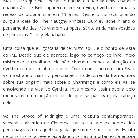
Mas é claro que ela, apesar do baque, ela não se deixa abater e
quando Ariel e Belle aparecem em sua vida, Cynthia retoma as
rédeas da própria vida em 13 anos. Desde o começo quando
surgiu a ideia do 'The Nautghy Princess Club' eu achei hilário o
pensamento das três virarem strippers, sério, ainda mais vestidas
de princesas Disney! Hahahaha
Uma coisa que eu gostaria de ter visto aqui, é o ponto de vista
do P.J.. Desde que ele aparece, logo no começo do livro, meio
misterioso e revoltado, ele não chamou apenas a atenção da
Cynthia como a minha também. Óbvio que a autora Tara Sivec
vai mostrando mais do personagem no decorrer da trama; mais
sobre sua origem, mais sobre o Charming's e como ele vai se
envolvendo na vida de Cynthia, mas mesmo assim queria pelo
menos ter uma noção maior do que se passava pela cabeça
dele...
'At The Stroke of Midnight' é uma releitura contemporânea,
sensual e divertida de Cinderela, tanto que até os nomes dos
personagens tem aquela pegada que remete aos contos. Escrita
de uma maneira leve e abordando temas importantes, a autora