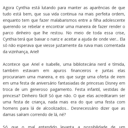
Agora Cynthia está lutando para manter as aparências de que
tudo está bem, que sua vida continua na mais perfeita ordem,
enquanto tem que fazer malabarismos entre a filha adolescente
querendo se rebelar e encontrar uma maneira de fazer render o
parco dinheiro que lhe restou. No meio de toda essa crise,
Cynthia terá que baixar o nariz e aceitar a ajuda de onde vier... Ela
só não esperava que viesse justamente da ruiva mais comentada
da vizinhança, Ariel!
Acontece que Ariel e Isabelle, uma bibliotecária nerd e tímida,
também estavam em apuros financeiros e juntas elas
procurariam uma maneira, e eis que surge uma oferta de irem
em uma festa de aniversário fantasiadas de princesas Disney em
troca de um generoso pagamento. Festa infantil, vestidas de
princesa? Dinheiro fácil! Só que não. O que elas acreditaram ser
uma festa de criança, nada mais era do que uma festa com
homens para lá de alcoolizados... Desnecessário dizer que as
damas saíram correndo de lá, né?
Só que o mal entendido levanta a possibilidade de um