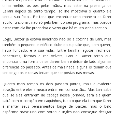
tinha metido os pés pelas mãos, mas estar na presença de
Leilani depois de tanto tempo, só lhe mostrava o quanto ele
sentia sua falta... Ele teria que encontrar uma maneira de fazer
aquilo funcionar, não só pelo bem do seu programa, mas porque
estar com ela lhe preenchia o vazio que há muito vinha sentido.
Logo, Baxter já estava invadindo não só a cozinha de Lani, mas
também o pequeno e eclético clube do cupcake que, sem querer,
havia fundado, e a sua vida... Entre farinha, açúcar, recheios,
coberturas, formas e red velvets, Lani e Baxter terão que
encontrar uma forma de se darem bem e deixar de lado algumas
diferenças do passado. Antes de mais nada, alguns 'is' teriam que
ser pingados e cartas teriam que ser postas nas mesas.
Quanto mais tempo os dois passam juntos, mais a evidente
atração entre eles ameaça entrar em combustão... Mas Lani sabe
que se eles entrarem de cabeça nessa jornada, será ela quem
sairá com o coração em caquinhos, tudo o que ela tem que fazer
é manter seus pensamentos longe de Baxter, mas o belo
espécime masculino com sotaque inglês não consegue desligar