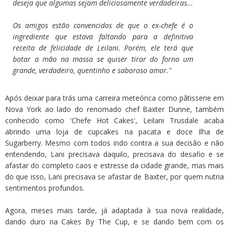
deseja que algumas sejam deliciosamente verdadeiras...
Os amigos estão convencidos de que o ex-chefe é o
ingrediente que estava faltando para a definitiva
receita de felicidade de Leilani. Porém, ele terá que
botar a mão na massa se quiser tirar do forno um
grande, verdadeiro, quentinho e saboroso amor."
Após deixar para trás uma carreira meteórica como pâtisserie em
Nova York ao lado do renomado chef Baxter Dunne, também
conhecido como 'Chefe Hot Cakes', Leilani Trusdale acaba
abrindo uma loja de cupcakes na pacata e doce Ilha de
Sugarberry. Mesmo com todos indo contra a sua decisão e não
entendendo, Lani precisava daquilo, precisava do desafio e se
afastar do completo caos e estresse da cidade grande, mas mais
do que isso, Lani precisava se afastar de Baxter, por quem nutria
sentimentos profundos.
Agora, meses mais tarde, já adaptada à sua nova realidade,
dando duro na Cakes By The Cup, e se dando bem com os