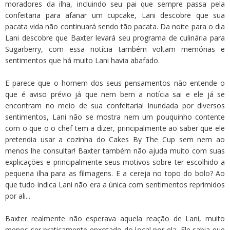
moradores da ilha, incluindo seu pai que sempre passa pela
confeitaria para afanar um cupcake, Lani descobre que sua
pacata vida não continuará sendo tão pacata. Da noite para o dia
Lani descobre que Baxter levará seu programa de culinária para
Sugarberry, com essa notícia também voltam memórias e
sentimentos que há muito Lani havia abafado.
E parece que o homem dos seus pensamentos não entende o
que é aviso prévio já que nem bem a notícia sai e ele já se
encontram no meio de sua confeitaria! Inundada por diversos
sentimentos, Lani não se mostra nem um pouquinho contente
com o que o o chef tem a dizer, principalmente ao saber que ele
pretendia usar a cozinha do Cakes By The Cup sem nem ao
menos lhe consultar! Baxter também não ajuda muito com suas
explicações e principalmente seus motivos sobre ter escolhido a
pequena ilha para as filmagens. E a cereja no topo do bolo? Ao
que tudo indica Lani não era a única com sentimentos reprimidos
por ali...
Baxter realmente não esperava aquela reação de Lani, muito
menos ser praticamente enxotado do local por ela. Ele sabia que