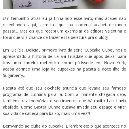
Um tempinho atrás eu já tinha lido esse livro, mas acabei não
resenhando aqui, acredito que na correria acabei deixando
passar... Mas eis que recebi um exemplar da editora Valentina e
foi aí que vi a chance de trazer essa belezura pra o blog!
Em 'Delícia, Delícia', primeiro livro da série 'Cupcake Clube', nos e
apresentado a história de Leilani Trusdale que após deixar para
trás uma carreira meteórica como pâtisserie em Nova York,
acaba abrindo uma loja de cupcakes na pacata e doce Ilha de
Sugarberry...
Pacata até que seu ex-chefe anuncia que levaria seu famoso
programa de culinária para lá. Com a iminente chegada dele,
também traz memórias e sentimentos que há muito Lani havia
abafado. Como Baxter Dunne ousava invadir seu espaço e virar
sua vida de cabeça para baixo, mais uma vez?!
Bem-vindo ao clube do cupcake! E lembre-se: o que acontece no