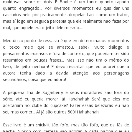
maldosas sobre os dois. E Baxter é um tanto quanto tapado
quanto engraçado... Por diversos momentos eu quis dar uns
cascudos nele por praticamente atropelar Lani como um trator,
mas aí logo em seguida percebia que ele realmente não fazia por
mal, que aquele era o jeito dele mesmo...
Meu único ponto de ressalva é que em determinados momentos
o texto meio que se arrastou, sabe? Muito diálogo e
pensamentos extensos e fora de contexto, que poderiam ter sido
resumidos em poucas frases... Mas isso não tira o mérito do
livro, de jeito nenhum! E devo ressaltar que eu adorei que a
autora tenha dado a devida atenção aos personagens
secundários, coisa que eu adoro!
A pequena Ilha de Sugarberry e seus moradores são fora do
sério; até eu queria morar lá! Hahahahah Será que eles me
aceitariam no clube do cupcake? Fazer essas belezuras eu não
sei, mas comer... Aí já são outros 500! Hahahahah
Esse livro é um chick-lit tão fofo, mas tão fofo, que os fãs de
Rachel Gibson com certeza vão adorar! A cada página que eu