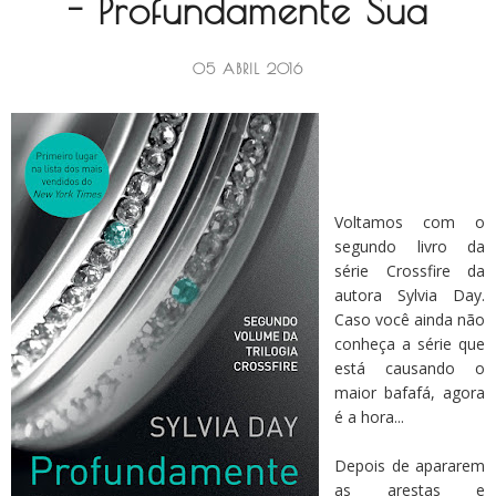
- Profundamente Sua
05 ABRIL 2016
Voltamos com o
segundo livro da
série Crossfire da
autora Sylvia Day.
Caso você ainda não
conheça a série que
está causando o
maior bafafá, agora
é a hora...
Depois de apararem
as arestas e