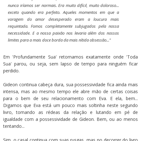
nunca iríamos ser normais. Era muito difícil, muito doloroso...
exceto quando era perfeito. Aqueles momentos em que a
voragem do amor desesperado eram a loucura mais
requintada. Fomos completamente subjugados pela nossa
necessidade. E a nossa paixão nos levaria além dos nossos
limites para a mais doce borda da mais nítida obsessão..."
Em 'Profundamente Sua' retornamos exatamente onde 'Toda
Sua' parou, ou seja, sem lapso de tempo para ninguém ficar
perdido.
Gideon continua cabeça dura, sua possessividade fica ainda mais
intensa, mas ao mesmo tempo ele abre mão de certas coisas
para o bem de seu relacionamento com Eva. E ela, bem...
Digamos que Eva está um pouco mais soltinha neste segundo
livro, tomando as rédeas da relação e lutando em pé de
igualdade com a possessividade de Gideon. Bem, ou ao menos
tentando...
Sim, o casal continua com suas rusgas, mas no decorrer do livro