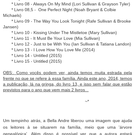
* Livro 08 - Always On My Mind (Lori Sullivan & Grayson Tyler)
* Livro 08,5 - One Perfect Night (Noah Bryant & Colbie
Michaels)
* Livro 09 - The Way You Look Tonight (Rafe Sullivan & Brooke
Jansen)
* Livro 10 - Kissing Under The Mistletoe (Mary Sullivan)
* Livro 11 - It Must Be Your Love (Mia Sullivan)
* Livro 12 - Just to be With You (Ian Sullivan & Tatiana Landon)
* Livro 13 - I Love How You Love Me (
2014
)
* Livro 14 - Untitled (2015)
* Livro 15 - Untitled (2015)
OBS:.
Como vocês podem ver, ainda temos muita estrada pela
frente no que se refere à essa família. Ainda este ano, 2014, temos
a publicação, lá na gringa, do livro 13, e isso sem falar que estão
previstos para o ano que vem mais 2 livros...
~*
Um tempinho atrás, a
Bella Andre liberou uma imagem que ajuda
os leitores à se situarem na família, meio que uma 'árvore
genealógica'. Além disso é possível ver que a autora estará