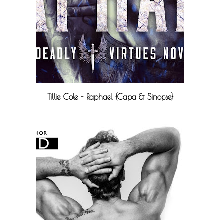
Tillie Cole - Raphael {Capa & Sinopse}