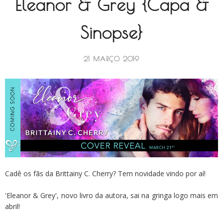
Eleanor & Grey {Capa &
Sinopse}
21 MARÇO 2019
Cadê os fãs da Brittainy C. Cherry? Tem novidade vindo por aí!
'Eleanor & Grey', novo livro da autora, sai na gringa logo mais em
abril!