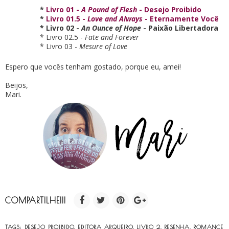
*
Livro 01 -
A Pound of Flesh
- Desejo Proibido
*
Livro 01.5 -
Love and Always
- Eternamente Você
* Livro 02 -
An Ounce of Hope
- Paixão Libertadora
* Livro 02.5 -
Fate and Forever
* Livro 03 -
Mesure of Love
Espero que vocês tenham gostado, porque eu, amei!
Beijos,
Mari.
COMPARTILHE!!!
TAGS:
DESEJO PROIBIDO
,
EDITORA ARQUEIRO
,
LIVRO 2
,
RESENHA
,
ROMANCE