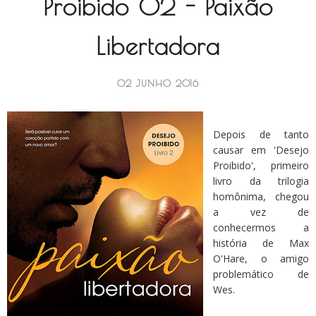
Proibido 02 - Paixão
Libertadora
02 JUNHO 2016
Depois de tanto
causar em 'Desejo
Proibido', primeiro
livro da trilogia
homônima, chegou
a vez de
conhecermos a
história de Max
O'Hare, o amigo
problemático de
Wes.