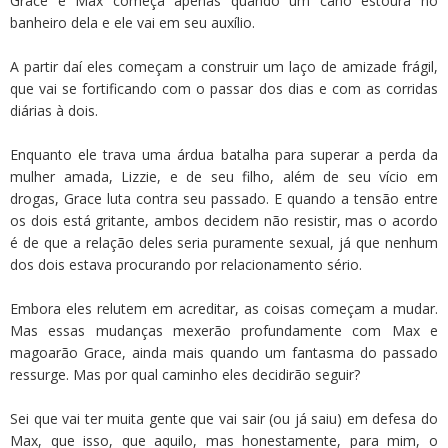
Grace e Max começa apenas quando um cano estoura no
banheiro dela e ele vai em seu auxílio.
A partir daí eles começam a construir um laço de amizade frágil,
que vai se fortificando com o passar dos dias e com as corridas
diárias à dois.
Enquanto ele trava uma árdua batalha para superar a perda da
mulher amada, Lizzie, e de seu filho, além de seu vício em
drogas, Grace luta contra seu passado. E quando a tensão entre
os dois está gritante, ambos decidem não resistir, mas o acordo
é de que a relação deles seria puramente sexual, já que nenhum
dos dois estava procurando por relacionamento sério.
Embora eles relutem em acreditar, as coisas começam a mudar.
Mas essas mudanças mexerão profundamente com Max e
magoarão Grace, ainda mais quando um fantasma do passado
ressurge. Mas por qual caminho eles decidirão seguir?
Sei que vai ter muita gente que vai sair (ou já saiu) em defesa do
Max, que isso, que aquilo, mas honestamente, para mim, o