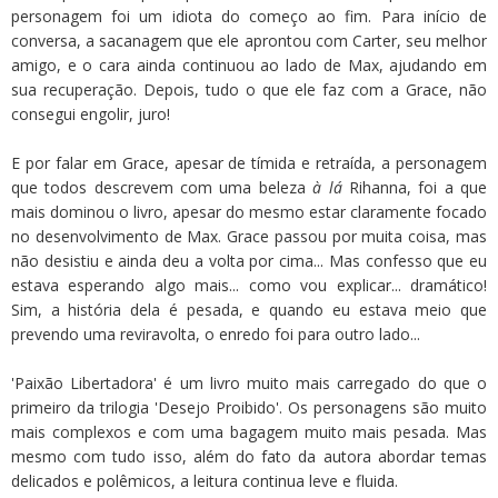
personagem foi um idiota do começo ao fim. Para início de
conversa, a sacanagem que ele aprontou com Carter, seu melhor
amigo, e o cara ainda continuou ao lado de Max, ajudando em
sua recuperação. Depois, tudo o que ele faz com a Grace, não
consegui engolir, juro!
E por falar em Grace, apesar de tímida e retraída, a personagem
que todos descrevem com uma beleza
à lá
Rihanna, foi a que
mais dominou o livro, apesar do mesmo estar claramente focado
no desenvolvimento de Max. Grace passou por muita coisa, mas
não desistiu e ainda deu a volta por cima... Mas confesso que eu
estava esperando algo mais... como vou explicar... dramático!
Sim, a história dela é pesada, e quando eu estava meio que
prevendo uma reviravolta, o enredo foi para outro lado...
'Paixão Libertadora' é um livro muito mais carregado do que o
primeiro da trilogia 'Desejo Proibido'. Os personagens são muito
mais complexos e com uma bagagem muito mais pesada. Mas
mesmo com tudo isso, além do fato da autora abordar temas
delicados e polêmicos, a leitura continua leve e fluida.