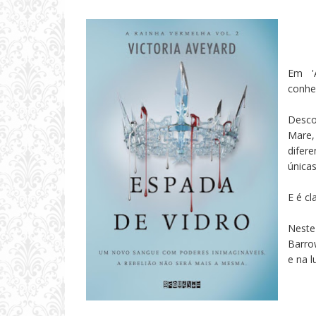
Em 'A
conhe
Desco
Mare,
difer
únicas
E é cl
Neste
Barro
e na l