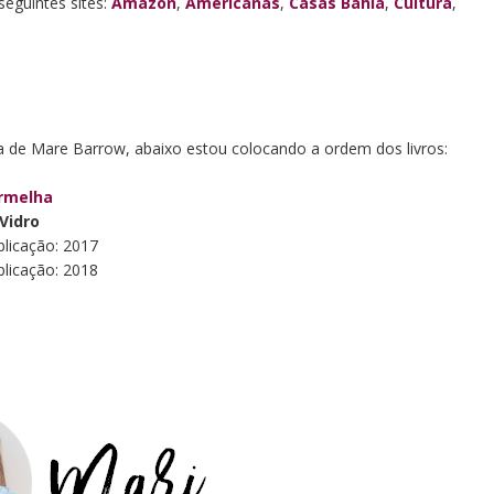
eguintes sites:
Amazon
,
Americanas
,
Casas Bahia
,
Cultura
,
a de Mare Barrow, abaixo estou colocando a ordem dos livros:
ermelha
Vidro
icação: 2017
icação: 2018