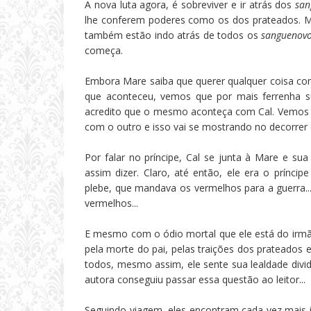
A nova luta agora, é sobreviver e ir atrás dos
san
lhe conferem poderes como os dos prateados. M
também estão indo atrás de todos os
sanguenov
começa.
Embora Mare saiba que querer qualquer coisa com 
que aconteceu, vemos que por mais ferrenha su
acredito que o mesmo aconteça com Cal. Vemos p
com o outro e isso vai se mostrando no decorrer d
Por falar no príncipe, Cal se junta à Mare e su
assim dizer. Claro, até então, ele era o prínci
plebe, que mandava os vermelhos para a guerra.
vermelhos...
E mesmo com o ódio mortal que ele está do irmão
pela morte do pai, pelas traições dos prateados 
todos, mesmo assim, ele sente sua lealdade divid
autora conseguiu passar essa questão ao leitor...
Seguindo viagem, eles encontram cada vez mais i