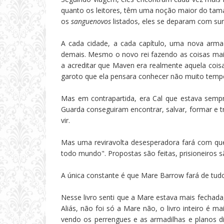
quanto os leitores, têm uma noção maior do tama
os
sanguenovos
listados, eles se deparam com su
A cada cidade, a cada capítulo, uma nova arma
demais. Mesmo o novo rei fazendo as coisas mais
a acreditar que Maven era realmente aquela coisa 
garoto que ela pensara conhecer não muito tempo
Mas em contrapartida, era Cal que estava sempr
Guarda conseguiram encontrar, salvar, formar e 
vir.
Mas uma reviravolta desesperadora fará com que
todo mundo". Propostas são feitas, prisioneiros s
A única constante é que Mare Barrow fará de tudo
Nesse livro senti que a Mare estava mais fechada
Aliás, não foi só a Mare não, o livro inteiro é m
vendo os perrengues e as armadilhas e planos 