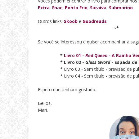
Vocês podem encontrar o livro para comprar nos s
Extra
,
Fnac
,
Ponto Frio
,
Saraiva
,
Submarino
.
Outros links:
Skoob
e
Goodreads
~*
Se você se interessou e quiser acompanhar a sag
*
Livro 01 -
Red Queen
- A Rainha V
* Livro 02 -
Glass Sword
- Espada de 
* Livro 03 - Sem título - previsão de publ
* Livro 04 - Sem título - previsão de publ
Espero que tenham gostado.
Beijos,
Mari.