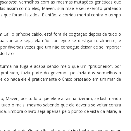
guenovos
, vermelhos com as mesmas mutações genéticas que
as assim como eles, Maven, sua mãe e seu exército prateado
os
que foram listados. E então, a corrida mortal contra o tempo
Cal, o príncipe caído, está fora de cogitação depois de tudo o
a vontade seja, ela não consegue se desligar totalmente, e
or diversas vezes que um não consegue deixar de se importar
o livro.
a turma na fuga e acaba sendo meio que um "prisioneiro", por
pe prateado, fazia parte do governo que fazia dos vermelhos a
..e do nada ele é praticamente o único prateado em um mar de
, Maven, por tudo o que ele e a rainha fizeram, se lastimando
e tudo o mais, mesmo sabendo que ele deveria se voltar contra
ida. Embora o livro seja apenas pelo ponto de vista da Mare, a
ntegrantes de Guarda Escarlate, e aí sim tanto os personagens