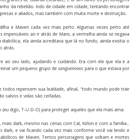
nho da rebelião. Indo de cidade em cidade, tentando encontrar
rpresas e aliados, mas também com muita morte e destruição.
dilha e Maven cada vez mais perto. Algumas vezes perto até
 impensáveis ao ir atrás de Mare, a vermelha ainda se negava
diabólica, ela ainda acreditava que lá no fundo, ainda existia o
 atrás.
e ao seu lado, ajudando e cuidando. Era com ele que ela e a
treinar um pequeno grupo de
sanguenovos
para o que estava por
 todos repensem sua lealdade, afinal, "todo mundo pode trair
ão salvos e vidas são ceifadas.
 (eu digo, T-U-D-O) para proteger aqueles que ela mais ama.
, mais dark, mesmo nas cenas com Cal, Kirlon e com a família...
ais dark, e vai ficando cada vez mais conforme você vai lendo e
diabólicos de Maven. Temos personagens que voltam e mortes