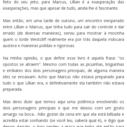
feito do seu jeito, para Marcus, Lillian é a exasperação das
exasperações, mas que apesar de tudo, ainda lhe é fascinante.
Mas então, em uma tarde de outono, um encontro inesperado
entre Lillian e Marcus, que tinha tudo para sair do controle e dar
errado (de diversas maneiras), serviu para mostrar à mocinha
quem o lorde Westcliff realmente era por trás daquela máscara
austera e maneiras polidas e rigorosas.
Na minha opinião, o que define esse livro é aquela frase: "os
opostos se atraem". Mesmo com todas as picuinhas, briguinhas
e embates dos dois personagens principais, de alguma maneira
eles se encaixam. Acho que Marcus não estava preparado para
tudo o que Lillian era, e definitivamente ela também não estava
preparada.
Mas devo dizer que temos aqui uma polêmica envolvendo os
dois personagens principais e que me deixou com um gosto
amargo na boca... Não gostei da cena em que ela está bêbada e
acredita estar sonhando (se você leu, saberá qual é), e digo que
depois daquilo, o livro perdeu a graça que tinha até então para