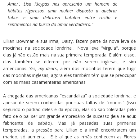
Amor', Lisa Kleypas nos apresenta um homem de
hábitos rigorosos, uma mulher disposta a quebrar
tabus e uma deliciosa batalha entre razão e
sentimentos na busca do amor verdadeiro."
Lillian Bowman e sua irmã, Daisy, fazem parte da nova leva de
mocinhas na sociedade londrina... Nova leva "vírgula", porque
elas já não estão mais na sua primeira temporada. E além disso,
elas também se diferem por não serem inglesas, e sim
americanas.
Yes, my dears
, além dos mocinhos terem que fugir
das mocinhas inglesas, agora eles também têm que se preocupar
com as mães casamenteiras americanas!
A chegada das americanas "escandaliza" a sociedade londrina, e
apesar de serem conhecidas por suas faltas de "modos" (isso
segundo o padrão deles e da época), elas só são toleradas pelo
fato de o pai ser um grande empresário de sucesso (leia-se aqui:
fabricante de sabão). Mas já passadas suas primeiras
temporadas, a pressão para Lillian e a irmã encontrarem um
marido, só aumenta... E é aí que as irmãs conhecem as Flores