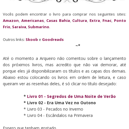
Vocês podem encontrar o livro para comprar nos seguintes sites:
Amazon
,
Americanas
,
Casas Bahia
,
Cultura
,
Extra
,
Fnac
,
Ponto
Frio
,
Saraiva
,
Submarino
.
Outros links:
Skoob
e
Goodreads
~*
Até o momento a Arqueiro não comentou sobre o lançamento
dos próximos livros, mas acredito que não vai demorar, até
porque eles já disponibilizaram os títulos e as capas dos demais.
Abaixo estou colocando os livros em ordem de leitura, e caso
queiram ver as resenhas deles, é só clicar no título desejado:
*
Livro 01 - Segredos de Uma Noite de Verão
* Livro 02 - Era Uma Vez no Outono
* Livro 03 - Pecados no Inverno
* Livro 04 - Escândalos na Primavera
Espero que tenham gostado.