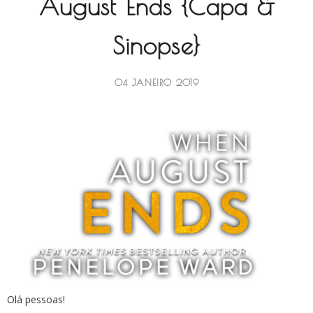
August Ends {Capa &
Sinopse}
04 JANEIRO 2019
Olá pessoas!