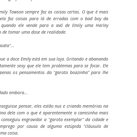
Emily Towson sempre faz as coisas certas. O que é mais
ela faz coisas para lá de erradas com o bad boy da
s quando ele vende para a avó de Emily uma Harley
to de tomar uma dose de realidade.
sata"...
que a doce Emily está em sua loja. Gritando e abanando
amente sexy que ele tem problemas para se focar. Ele
penas os pensamentos da "garota boazinha" para lhe
dado embora...
nseguisse pensar, eles estão nus e criando memórias na
cina dele com o que é aparentemente a camisinha mais
r conseguiu engravidar a "garota exemplar" da cidade e
emprego por causa de alguma estúpida "cláusula de
uma coisa.