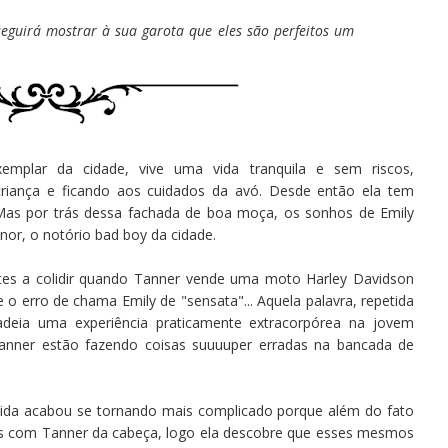
eguirá mostrar à sua garota que eles são perfeitos um
xemplar da cidade, vive uma vida tranquila e sem riscos,
riança e ficando aos cuidados da avó. Desde então ela tem
Mas por trás dessa fachada de boa moça, os sonhos de Emily
or, o notório bad boy da cidade.
tes a colidir quando Tanner vende uma moto Harley Davidson
 o erro de chama Emily de "sensata"... Aquela palavra, repetida
deia uma experiência praticamente extracorpórea na jovem
Tanner estão fazendo coisas suuuuper erradas na bancada de
vida acabou se tornando mais complicado porque além do fato
es com Tanner da cabeça, logo ela descobre que esses mesmos