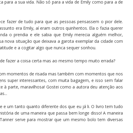
para a sua vida. Não só para a vida de Emily como para a de
ece fazer de tudo para que as pessoas pensassem o pior dele.
ssunto era Emily, aí eram outros quinhentos. Ela o fazia querer
nda o prendia e ele sabia que Emily merecia alguém melhor,
sa nova situação que deixava a garota exemplar da cidade com
titude e a cogitar algo que nunca sequer sonhou.
 de fazer a coisa certa mas ao mesmo tempo muito errada?
eve, com momentos de risada mas também com momentos que nos
ens super interessantes, com muita bagagem, e isso sem falar
 à parte, maravilhosa! Gostei como a autora deu atenção aos
s...
 e um tanto quanto diferente dos que eu já li. O livro tem tudo
 história de uma maneira que passa bem longe disso! A maneira
e Tanner serve para mostrar que um mesmo bolo tem diversas