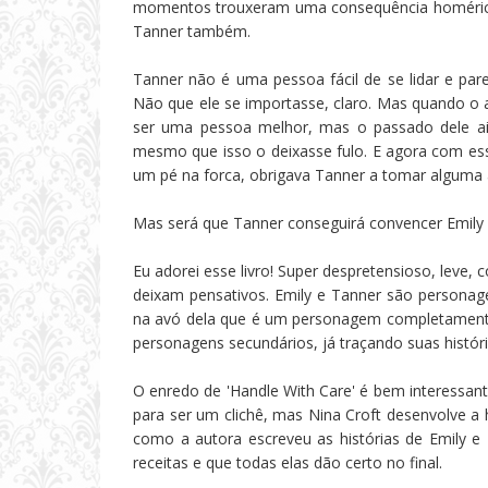
momentos trouxeram uma consequência homérica 
Tanner também.
Tanner não é uma pessoa fácil de se lidar e par
Não que ele se importasse, claro. Mas quando o a
ser uma pessoa melhor, mas o passado dele ai
mesmo que isso o deixasse fulo. E agora com es
um pé na forca, obrigava Tanner a tomar alguma a
Mas será que Tanner conseguirá convencer Emily
Eu adorei esse livro! Super despretensioso, l
deixam pensativos. Emily e Tanner são personag
na avó dela que é um personagem completamente
personagens secundários, já traçando suas história
O enredo de 'Handle With Care' é bem interessante
para ser um clichê, mas Nina Croft desenvolve a
como a autora escreveu as histórias de Emily 
receitas e que todas elas dão certo no final.