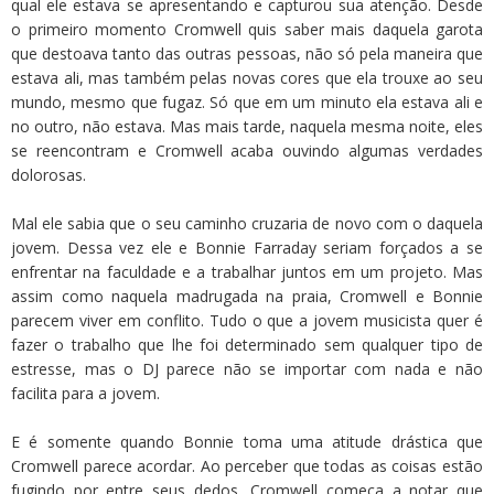
qual ele estava se apresentando e capturou sua atenção. Desde
o primeiro momento Cromwell quis saber mais daquela garota
que destoava tanto das outras pessoas, não só pela maneira que
estava ali, mas também pelas novas cores que ela trouxe ao seu
mundo, mesmo que fugaz. Só que em um minuto ela estava ali e
no outro, não estava. Mas mais tarde, naquela mesma noite, eles
se reencontram e Cromwell acaba ouvindo algumas verdades
dolorosas.
Mal ele sabia que o seu caminho cruzaria de novo com o daquela
jovem. Dessa vez ele e Bonnie Farraday seriam forçados a se
enfrentar na faculdade e a trabalhar juntos em um projeto. Mas
assim como naquela madrugada na praia, Cromwell e Bonnie
parecem viver em conflito. Tudo o que a jovem musicista quer é
fazer o trabalho que lhe foi determinado sem qualquer tipo de
estresse, mas o DJ parece não se importar com nada e não
facilita para a jovem.
E é somente quando Bonnie toma uma atitude drástica que
Cromwell parece acordar. Ao perceber que todas as coisas estão
fugindo por entre seus dedos, Cromwell começa a notar que