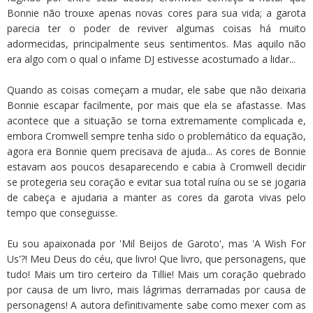
Bonnie não trouxe apenas novas cores para sua vida; a garota
parecia ter o poder de reviver algumas coisas há muito
adormecidas, principalmente seus sentimentos. Mas aquilo não
era algo com o qual o infame DJ estivesse acostumado a lidar...
Quando as coisas começam a mudar, ele sabe que não deixaria
Bonnie escapar facilmente, por mais que ela se afastasse. Mas
acontece que a situação se torna extremamente complicada e,
embora Cromwell sempre tenha sido o problemático da equação,
agora era Bonnie quem precisava de ajuda... As cores de Bonnie
estavam aos poucos desaparecendo e cabia à Cromwell decidir
se protegeria seu coração e evitar sua total ruína ou se se jogaria
de cabeça e ajudaria a manter as cores da garota vivas pelo
tempo que conseguisse.
Eu sou apaixonada por 'Mil Beijos de Garoto', mas 'A Wish For
Us'?! Meu Deus do céu, que livro! Que livro, que personagens, que
tudo! Mais um tiro certeiro da Tillie! Mais um coração quebrado
por causa de um livro, mais lágrimas derramadas por causa de
personagens! A autora definitivamente sabe como mexer com as