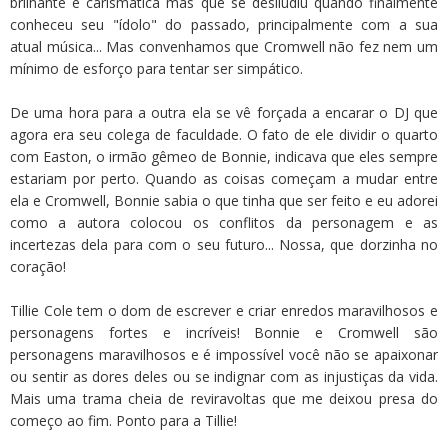
brilhante e carismática mas que se desiludiu quando finalmente
conheceu seu "ídolo" do passado, principalmente com a sua
atual música... Mas convenhamos que Cromwell não fez nem um
mínimo de esforço para tentar ser simpático.
De uma hora para a outra ela se vê forçada a encarar o DJ que
agora era seu colega de faculdade. O fato de ele dividir o quarto
com Easton, o irmão gêmeo de Bonnie, indicava que eles sempre
estariam por perto. Quando as coisas começam a mudar entre
ela e Cromwell, Bonnie sabia o que tinha que ser feito e eu adorei
como a autora colocou os conflitos da personagem e as
incertezas dela para com o seu futuro... Nossa, que dorzinha no
coração!
Tillie Cole tem o dom de escrever e criar enredos maravilhosos e
personagens fortes e incríveis! Bonnie e Cromwell são
personagens maravilhosos e é impossível você não se apaixonar
ou sentir as dores deles ou se indignar com as injustiças da vida.
Mais uma trama cheia de reviravoltas que me deixou presa do
começo ao fim. Ponto para a Tillie!