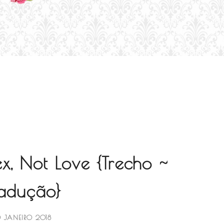
x, Not Love {Trecho ~
radução}
0 JANEIRO 2018