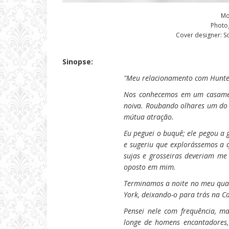
Mo
Photog
Cover designer: S
Sinopse:
"Meu relacionamento com Hunte
Nos conhecemos em um casament
noiva. Roubando olhares um do o
mútua atração.
Eu peguei o buquê; ele pegou a
e sugeriu que explorássemos a 
sujas e grosseiras deveriam me 
oposto em mim.
Terminamos a noite no meu quar
York, deixando-o para trás na C
Pensei nele com frequência, ma
longe de homens encantadores,