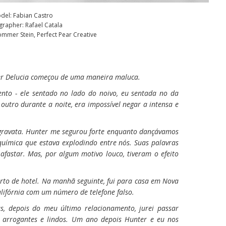
del: Fabian Castro
rapher: Rafael Catala
ommer Stein, Perfect Pear Creative
r Delucia começou de uma maneira maluca.
o - ele sentado no lado do noivo, eu sentada no da
utro durante a noite, era impossível negar a intensa e
 gravata. Hunter me segurou forte enquanto dançávamos
química que estava explodindo entre nós. Suas palavras
afastar. Mas, por algum motivo louco, tiveram o efeito
to de hotel. Na manhã seguinte, fui para casa em Nova
alifórnia com um número de telefone falso.
s, depois do meu último relacionamento, jurei passar
 arrogantes e lindos. Um ano depois Hunter e eu nos