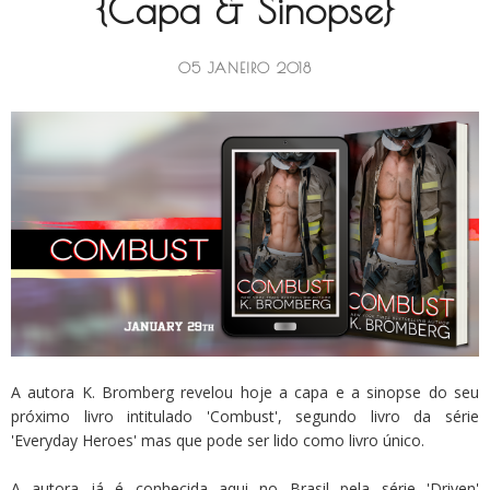
{Capa & Sinopse}
05 JANEIRO 2018
A autora K. Bromberg revelou hoje a capa e a sinopse do seu
próximo livro intitulado 'Combust', segundo livro da série
'Everyday Heroes' mas que pode ser lido como livro único.
A autora já é conhecida aqui no Brasil pela série 'Driven'