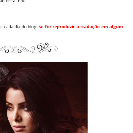
primeira mão!
 cada dia do blog:
se for reproduzir a tradução em algum