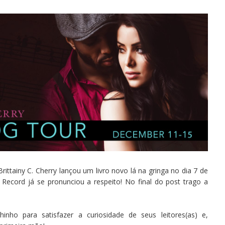
ittainy C. Cherry lançou um livro novo lá na gringa no dia 7 de
 Record já se pronunciou a respeito! No final do post trago a
inho para satisfazer a curiosidade de seus leitores(as) e,