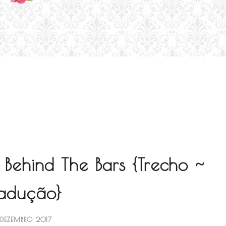
- Behind The Bars {Trecho ~
radução}
1 DEZEMBRO 2017