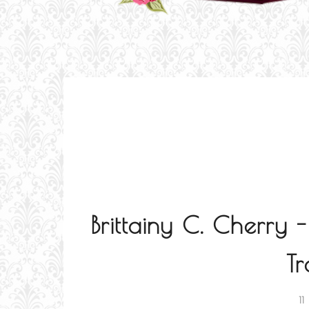
Brittainy C. Cherry 
T
1