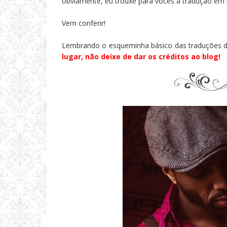
obviamente, eu trouxe para vocês a tradução em 
Vem conferir!
Lembrando o esqueminha básico das traduções de
lugar, não deixe de dar os créditos ao blog!