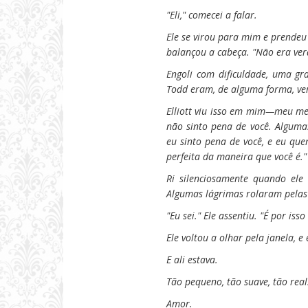
"Eli," comecei a falar.
Ele se virou para mim e prendeu 
balançou a cabeça. "Não era ver
Engoli com dificuldade, uma gr
Todd eram, de alguma forma, ve
Elliott viu isso em mim—meu me
não sinto pena de você. Alguma
eu sinto pena de você, e eu que
perfeita da maneira que você é."
Ri silenciosamente quando ele 
Algumas lágrimas rolaram pelas
"Eu sei." Ele assentiu. "É por iss
Ele voltou a olhar pela janela, e
E ali estava.
Tão pequeno, tão suave, tão real
Amor
.