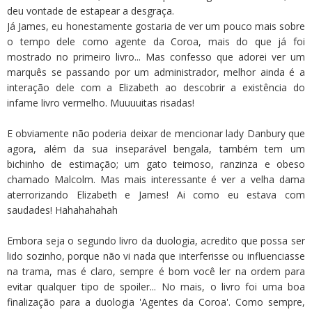
deu vontade de estapear a desgraça.
Já James, eu honestamente gostaria de ver um pouco mais sobre
o tempo dele como agente da Coroa, mais do que já foi
mostrado no primeiro livro... Mas confesso que adorei ver um
marquês se passando por um administrador, melhor ainda é a
interação dele com a Elizabeth ao descobrir a existência do
infame livro vermelho. Muuuuitas risadas!
E obviamente não poderia deixar de mencionar lady Danbury que
agora, além da sua inseparável bengala, também tem um
bichinho de estimação; um gato teimoso, ranzinza e obeso
chamado Malcolm. Mas mais interessante é ver a velha dama
aterrorizando Elizabeth e James! Ai como eu estava com
saudades! Hahahahahah
Embora seja o segundo livro da duologia, acredito que possa ser
lido sozinho, porque não vi nada que interferisse ou influenciasse
na trama, mas é claro, sempre é bom você ler na ordem para
evitar qualquer tipo de spoiler... No mais, o livro foi uma boa
finalização para a duologia 'Agentes da Coroa'. Como sempre,