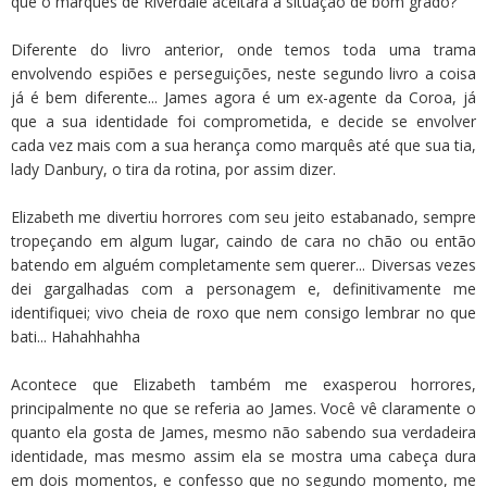
que o marquês de Riverdale aceitará a situação de bom grado?
Diferente do livro anterior, onde temos toda uma trama
envolvendo espiões e perseguições, neste segundo livro a coisa
já é bem diferente... James agora é um ex-agente da Coroa, já
que a sua identidade foi comprometida, e decide se envolver
cada vez mais com a sua herança como marquês até que sua tia,
lady Danbury, o tira da rotina, por assim dizer.
Elizabeth me divertiu horrores com seu jeito estabanado, sempre
tropeçando em algum lugar, caindo de cara no chão ou então
batendo em alguém completamente sem querer... Diversas vezes
dei gargalhadas com a personagem e, definitivamente me
identifiquei; vivo cheia de roxo que nem consigo lembrar no que
bati... Hahahhahha
Acontece que Elizabeth também me exasperou horrores,
principalmente no que se referia ao James. Você vê claramente o
quanto ela gosta de James, mesmo não sabendo sua verdadeira
identidade, mas mesmo assim ela se mostra uma cabeça dura
em dois momentos, e confesso que no segundo momento, me