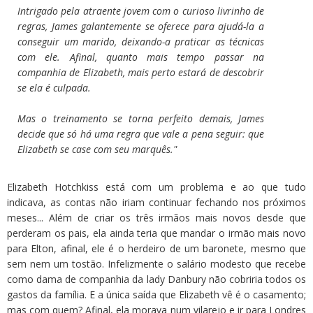
Intrigado pela atraente jovem com o curioso livrinho de
regras, James galantemente se oferece para ajudá-la a
conseguir um marido, deixando-a praticar as técnicas
com ele. Afinal, quanto mais tempo passar na
companhia de Elizabeth, mais perto estará de descobrir
se ela é culpada.
Mas o treinamento se torna perfeito demais, James
decide que só há uma regra que vale a pena seguir: que
Elizabeth se case com seu marquês."
Elizabeth Hotchkiss está com um problema e ao que tudo
indicava, as contas não iriam continuar fechando nos próximos
meses... Além de criar os três irmãos mais novos desde que
perderam os pais, ela ainda teria que mandar o irmão mais novo
para Elton, afinal, ele é o herdeiro de um baronete, mesmo que
sem nem um tostão. Infelizmente o salário modesto que recebe
como dama de companhia da lady Danbury não cobriria todos os
gastos da família. E a única saída que Elizabeth vê é o casamento;
mas com quem? Afinal, ela morava num vilarejo e ir para Londres