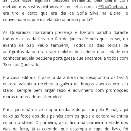
Se você visse algumas pessoas desfilando pela Bienal com
metade dos rostos pintados e camisetas com a
#SouQuebrada
,
era tiro e certo que era dia de Sofia Silva na Bienal, e
convenhamos; que dia ela não aparecia por lá?!
As Quebradas marcaram presença e fizeram barulho durante
todos os dias da feira no Rio de Janeiro (e pelo que eu sei, no
evento de São Paulo também!). Todos os dias oficiais de
autógrafos da autora eram repletos de carinho e ansiedade em
conhecer aquela pequena portuguesa que encantou a todos com
'Sorrisos Quebrados'.
E a casa editorial brasileira da autora não desapontou os fãs! A
editora Valentina recebeu a galera de braços abertos em seu
stand, sempre bem organizado e adivinhem: com promoções
maras e marcadores liberados!
Para quem não teve a oportunidade de passar pela Bienal, aqui
deixo as fotos dos dois painéis com os quais a editora Valentina
coloriu o stand. O primeiro, azul, ficou na primeira metade dos
dias da feira, já o colorido, que estampa a capa do livro, foi