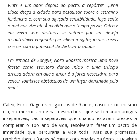
Vinte e um anos depois do pacto, a repórter Quinn
Black chega à cidade para pesquisar sobre o estranho
fenômeno e, com sua aguçada sensibilidade, logo sente
o mal que vive ali. À medida que o tempo passa, Caleb e
ela veem seus destinos se unirem por um desejo
incontrolável enquanto percebem a agitação das trevas
crescer com o potencial de destruir a cidade.
Em
Irmãos de Sangue
, Nora Roberts mostra uma nova
faceta como escritora dando início a uma trilogia
arrebatadora em que o amor é a força necessária para
vencer sombrios obstáculos de um lugar dominado pelo
mal."
Caleb, Fox e Gage eram garotos de 9 anos, nascidos no mesmo
dia, no mesmo ano e na mesma hora, que se tornaram amigos
inseparáveis, tão inseparáveis que quando estavam prestes a
completar o 10o ano de vida, resolveram fazer um pacto de
irmandade que perduraria a vida toda. Mas sua promessa,
também liberou forças há muito aprisionadas na floresta Hawkins