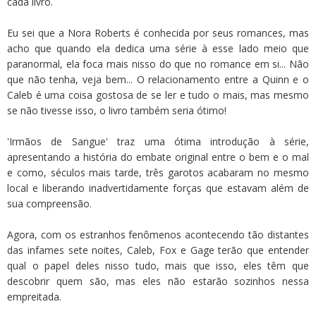
cada livro.
Eu sei que a Nora Roberts é conhecida por seus romances, mas
acho que quando ela dedica uma série à esse lado meio que
paranormal, ela foca mais nisso do que no romance em si... Não
que não tenha, veja bem... O relacionamento entre a Quinn e o
Caleb é uma coisa gostosa de se ler e tudo o mais, mas mesmo
se não tivesse isso, o livro também seria ótimo!
'Irmãos de Sangue' traz uma ótima introdução à série,
apresentando a história do embate original entre o bem e o mal
e como, séculos mais tarde, três garotos acabaram no mesmo
local e liberando inadvertidamente forças que estavam além de
sua compreensão.
Agora, com os estranhos fenômenos acontecendo tão distantes
das infames sete noites, Caleb, Fox e Gage terão que entender
qual o papel deles nisso tudo, mais que isso, eles têm que
descobrir quem são, mas eles não estarão sozinhos nessa
empreitada.