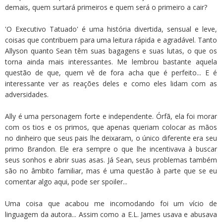
demais, quem surtará primeiros e quem será o primeiro a cair?
'O Executivo Tatuado' é uma história divertida, sensual e leve,
coisas que contribuem para uma leitura rápida e agradável. Tanto
Allyson quanto Sean têm suas bagagens e suas lutas, o que os
torna ainda mais interessantes. Me lembrou bastante aquela
questão de que, quem vê de fora acha que é perfeito... E é
interessante ver as reações deles e como eles lidam com as
adversidades.
Ally é uma personagem forte e independente. Órfã, ela foi morar
com os tios e os primos, que apenas queriam colocar as mãos
no dinheiro que seus pais lhe deixaram, o único diferente era seu
primo Brandon. Ele era sempre o que lhe incentivava à buscar
seus sonhos e abrir suas asas. Já Sean, seus problemas também
são no âmbito familiar, mas é uma questão à parte que se eu
comentar algo aqui, pode ser spoiler...
Uma coisa que acabou me incomodando foi um vício de
linguagem da autora... Assim como a E.L. James usava e abusava