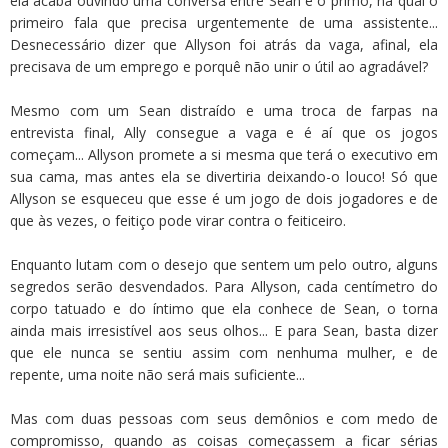
ela acaba ouvindo uma conversa entre Sean e o primo, na qual o
primeiro fala que precisa urgentemente de uma assistente...
Desnecessário dizer que Allyson foi atrás da vaga, afinal, ela
precisava de um emprego e porquê não unir o útil ao agradável?
Mesmo com um Sean distraído e uma troca de farpas na
entrevista final, Ally consegue a vaga e é aí que os jogos
começam... Allyson promete a si mesma que terá o executivo em
sua cama, mas antes ela se divertiria deixando-o louco! Só que
Allyson se esqueceu que esse é um jogo de dois jogadores e de
que às vezes, o feitiço pode virar contra o feiticeiro.
Enquanto lutam com o desejo que sentem um pelo outro, alguns
segredos serão desvendados. Para Allyson, cada centímetro do
corpo tatuado e do íntimo que ela conhece de Sean, o torna
ainda mais irresistível aos seus olhos... E para Sean, basta dizer
que ele nunca se sentiu assim com nenhuma mulher, e de
repente, uma noite não será mais suficiente...
Mas com duas pessoas com seus demônios e com medo de
compromisso, quando as coisas começassem a ficar sérias