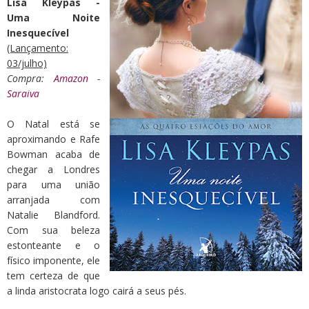
Lisa Kleypas -
Uma Noite
Inesquecível
(Lançamento:
03/julho)
Compra:
Amazon
-
Saraiva
O Natal está se
aproximando e Rafe
Bowman acaba de
chegar a Londres
para uma união
arranjada com
Natalie Blandford.
Com sua beleza
estonteante e o
físico imponente, ele
tem certeza de que
a linda aristocrata logo cairá a seus pés.