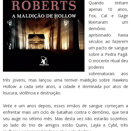
Quando tinham
apenas 10 anos,
Fox, Cal e Gage
libertaram um
demônio
aprisionado havia
séculos ao fazerem
um pacto de sangue
sobre a Pedra Pagã.
O inocente ritual deu
poderes
sobrenaturais aos
três jovens, mas lançou uma terrível maldição sobre Hawkins
Hollow: a cada sete anos, a cidade é dominada por atos de
loucura, violência e destruição.
Vinte e um anos depois, esses irmãos de sangue começam a
enfrentar mais um ciclo de batalhas contra o demônio, que terá
seu auge no sétimo mês. Mas desta vez não estarão sozinhos:
ao lado do trio de amigos estão Quinn, Layla e Cybil, três