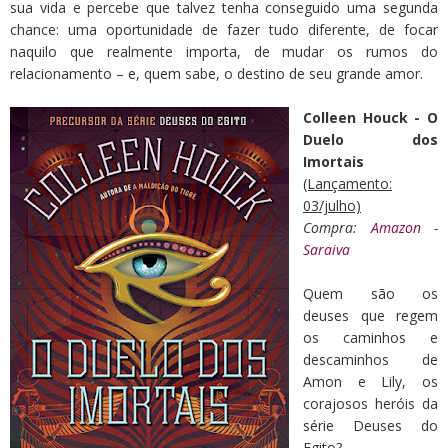
sua vida e percebe que talvez tenha conseguido uma segunda
chance: uma oportunidade de fazer tudo diferente, de focar
naquilo que realmente importa, de mudar os rumos do
relacionamento – e, quem sabe, o destino de seu grande amor.
Colleen Houck - O
Duelo dos
Imortais
(Lançamento:
03/julho)
Compra:
A
mazon
-
Saraiva
Quem são os
deuses que regem
os caminhos e
descaminhos de
Amon e Lily, os
corajosos heróis da
série Deuses do
Egito?