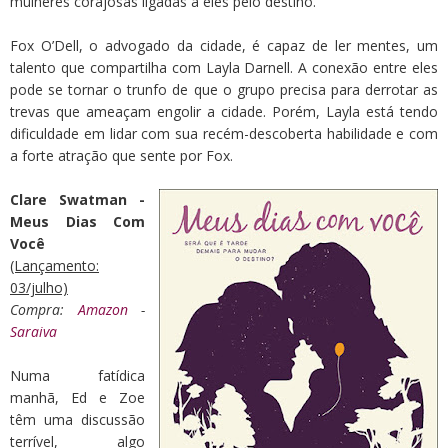
mulheres corajosas ligadas a eles pelo destino.
Fox O’Dell, o advogado da cidade, é capaz de ler mentes, um
talento que compartilha com Layla Darnell. A conexão entre eles
pode se tornar o trunfo de que o grupo precisa para derrotar as
trevas que ameaçam engolir a cidade. Porém, Layla está tendo
dificuldade em lidar com sua recém-descoberta habilidade e com
a forte atração que sente por Fox.
Clare Swatman -
Meus Dias Com
Você
(Lançamento:
03/julho)
Compra:
Amazon
-
Saraiva
Numa fatídica
manhã, Ed e Zoe
têm uma discussão
terrível, algo