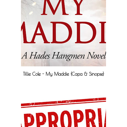
Tillie Cole - My Maddie {Capa & Sinopse}