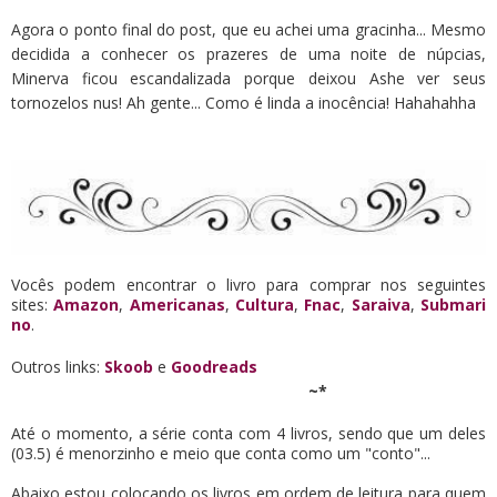
Agora o ponto final do post, que eu achei uma gracinha... Mesmo
decidida a conhecer os prazeres de uma noite de núpcias,
Minerva ficou escandalizada porque deixou Ashe ver seus
tornozelos nus! Ah gente... Como é linda a inocência! Hahahahha
Vocês podem encontrar o livro para comprar nos seguintes
sites:
Amazon
,
Americanas
,
Cultura
,
Fnac
,
Saraiva
,
Submari
no
.
Outros links:
Skoob
e
Goodreads
~*
Até o momento, a série conta com 4 livros, sendo que um deles
(03.5) é menorzinho e meio que conta como um "conto"...
Abaixo estou colocando os livros em ordem de leitura para quem