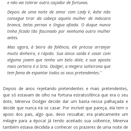
e não vai tolerar outro caçador de fortunas.
Depois de uma noite de amor com Lady V, Ashe não
consegue tirar da cabeça aquela mulher de máscara
branca, belas pernas e língua afiada. O duque nunca
tinha ficado tão fascinado por nenhuma outra mulher
antes.
Mas agora, à beira da falência, ele precisa arranjar
muito dinheiro, e rápido. Sua única saída é casar com
alguma jovem que tenha um belo dote, e sua aposta
mais certeira é a Srta. Dodger, a megera solteirona que
tem fama de espantar todos os seus pretendentes."
Depois de anos rejeitando pretendentes e mais pretendentes,
que só estavam de olho na fortuna estratosférica que era o seu
dote, Minerva Dodger decide dar um basta nessa palhaçada e
decide que nunca irá se casar. Por incrível que pareça, ela tem o
apoio dos pais, algo que, devo ressaltar, era praticamente um
milagre para a época! Já tendo aceitado sua solteirice, Minerva
também estava decidida a conhecer os prazeres de uma noite de