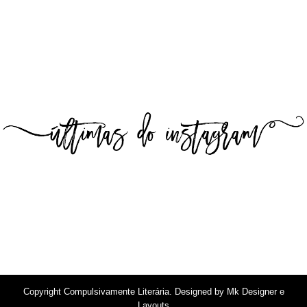
Copyright
Compulsivamente Literária
. Designed by
Mk Designer e
Layouts