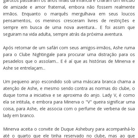
garotos passaram os anos finais da infância e criaram um vínculo
de amizade e amor fraternal, embora não fossem realmente
irmãos. Enquanto o marquês mergulhava em seus loucos
pensamentos, os meninos cresceram livres de restrições e
sempre em busca de uma nova aventura... E foi assim que
seguiram na vida adulta, sempre atrás da próxima aventura.
Após retornar de um safári com seus amigos-irmãos, Ashe ruma
para o Clube Nightingale para procurar uma distração para os
pesadelos que o assolam... E é aí que as histórias de Minerva e
Ashe se entrelaçam...
Um pequeno anjo escondido sob uma máscara branca chama a
atenção de Ashe, e mesmo sendo contra as normas do clube, o
duque toma a iniciativa e se aproxima do anjo. Lady V, é como
ela se intitula, e embora para Minerva o "V" queira significar uma
coisa, para Ashe, ele associa com o perfume de verbena de sua
lady em branco.
Minerva aceita o convite de Duque Ashebury para acompanhá-lo
até o quarto que ele tinha reservado no clube, mas ao que