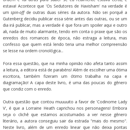
estava! Acontece que 'Os Sedutores de Havisham' na verdade é
um
spin-off
de outras duas séries da autora. Não sei porquê a
Gutenberg decidiu publicar essa série antes das outras, ou se um
dia irá publicar, mas a verdade é que fora um spoiler aqui e outro
ali, nada de muito alarmante, tendo em conta o praxe que são os
enredos dos romances de época, não estraga a leitura, mas
confesso que quem está lendo teria uma melhor compreensão
se lesse na ordem cronológica...
Fora essa questão, que na minha opinião não afeta tanto assim
a leitura, a editora está de parabéns! Além de escolher uma ótima
escritora, também fizeram um ótimo trabalha na capa e
diagramação! A capa deste livro, é uma das poucas do gênero
que condiz com o enredo.
Outra questão que contou muuuuito a favor de 'Codinome Lady
V', é que a Lorraine Heath caprichou nos personagens! Embora
seja o clichê que estamos acostumadxs a ver nesse gênero
literário, a autora conseguiu sair da estrada "mais do mesmo".
Neste livro, além de um enredo linear que não deixa pontas