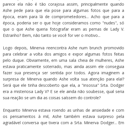
parece ela não é tão corajosa assim, principalmente quando
Ashe pede para que ela pose para algumas fotos que para a
época, eram para lá de comprometedores... Acho que para a
época, poderia ser o que hoje consideramos como "nudes", só
que o que Ashe queria fotografar eram as pernas de Lady V.
Estranho? Bem, não tanto se você for ver o motivo...
Logo depois, Minerva reencontra Ashe num brunch promovido
para celebrar a volta dos amigos e expor algumas fotos feitas
pelo duque. Obviamente, em uma sala cheia de mulheres, Ashe
estava praticamente soterrado, mas ainda assim ele conseguia
fazer sua presença ser sentida por todos. Agora imaginem a
surpresa de Minerva quando Ashe volta sua atenção para ela!?
Será que ele tinha descoberto que ela, a "insossa" Srta. Dodger
era a misteriosa Lady V? E se ele ainda não soubesse, qual seria
sua reação se um dia as coisas saíssem do controle?
Enquanto Minerva estava roendo as unhas de ansiedade e com
os pensamentos à mil, Ashe também estava surpreso pela
agradável conversa que tivera com a Srta. Minerva Dodger... Em