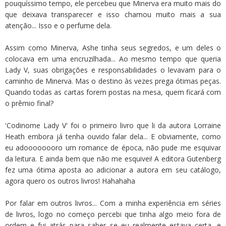
pouquíssimo tempo, ele percebeu que Minerva era muito mais do
que deixava transparecer e isso chamou muito mais a sua
atenção... Isso e o perfume dela.
Assim como Minerva, Ashe tinha seus segredos, e um deles o
colocava em uma encruzilhada... Ao mesmo tempo que queria
Lady V, suas obrigações e responsabilidades o levavam para o
caminho de Minerva. Mas o destino às vezes prega ótimas peças.
Quando todas as cartas forem postas na mesa, quem ficará com
o prêmio final?
'Codinome Lady V' foi o primeiro livro que li da autora Lorraine
Heath embora já tenha ouvido falar dela... E obviamente, como
eu adoooooooro um romance de época, não pude me esquivar
da leitura. E ainda bem que não me esquivei! A editora Gutenberg
fez uma ótima aposta ao adicionar a autora em seu catálogo,
agora quero os outros livros! Hahahaha
Por falar em outros livros... Com a minha experiência em séries
de livros, logo no começo percebi que tinha algo meio fora de
ordem e fui atrás para saber se eu realmente estava certa, e