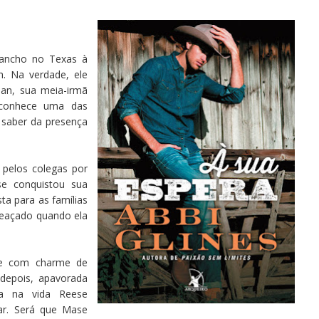
rancho no Texas à
. Na verdade, ele
an, sua meia-irmã
conhece uma das
 saber da presença
 pelos colegas por
se conquistou sua
ta para as famílias
ameaçado quando ela
 e com charme de
 depois, apavorada
ca na vida Reese
r. Será que Mase