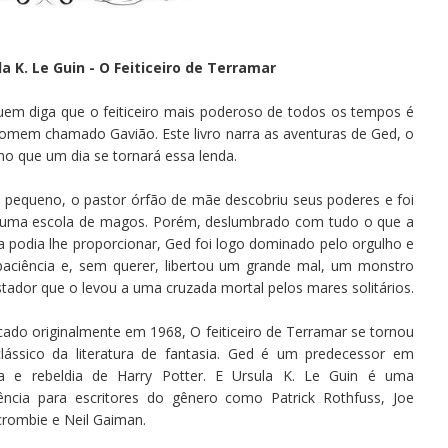
la K. Le Guin - O Feiticeiro de Terramar
uem diga que o feiticeiro mais poderoso de todos os tempos é
omem chamado Gavião. Este livro narra as aventuras de Ged, o
o que um dia se tornará essa lenda.
 pequeno, o pastor órfão de mãe descobriu seus poderes e foi
 uma escola de magos. Porém, deslumbrado com tudo o que a
 podia lhe proporcionar, Ged foi logo dominado pelo orgulho e
paciência e, sem querer, libertou um grande mal, um monstro
tador que o levou a uma cruzada mortal pelos mares solitários.
cado originalmente em 1968, O feiticeiro de Terramar se tornou
lássico da literatura de fantasia. Ged é um predecessor em
a e rebeldia de Harry Potter. E Ursula K. Le Guin é uma
rência para escritores do gênero como Patrick Rothfuss, Joe
rombie e Neil Gaiman.