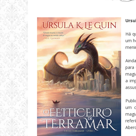
Ursu
Há q
um h
menin
Ainda
para
magia
a im
assus
Publi
um c
magi
refe
Aberc