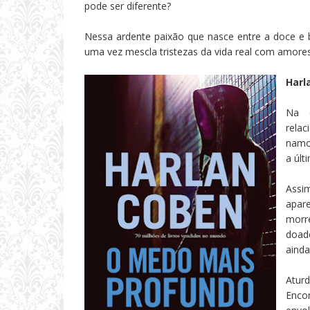
pode ser diferente?
Nessa ardente paixão que nasce entre a doce e 
uma vez mescla tristezas da vida real com amores 
Harl
Na é
rela
namor
a últ
Assi
apar
morr
doad
ainda
Atur
Enco