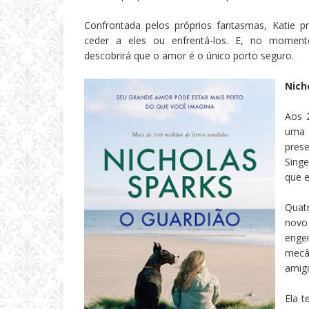
Confrontada pelos próprios fantasmas, Katie pre
ceder a eles ou enfrentá-los. E, no momento 
descobrirá que o amor é o único porto seguro.
Nich
Aos 
uma 
pres
Sing
que e
Quat
novo 
enge
mecâ
amigo
Ela 