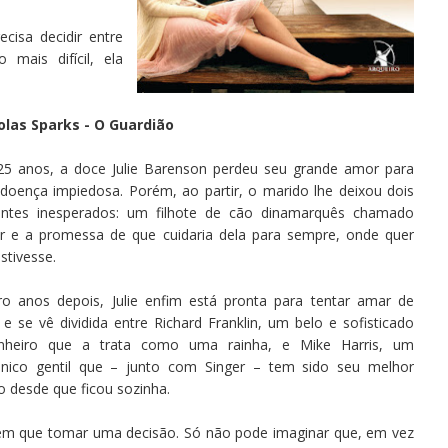
cisa decidir entre
mais difícil, ela
olas Sparks - O Guardião
25 anos, a doce Julie Barenson perdeu seu grande amor para
doença impiedosa. Porém, ao partir, o marido lhe deixou dois
entes inesperados: um filhote de cão dinamarquês chamado
er e a promessa de que cuidaria dela para sempre, onde quer
stivesse.
ro anos depois, Julie enfim está pronta para tentar amar de
e se vê dividida entre Richard Franklin, um belo e sofisticado
nheiro que a trata como uma rainha, e Mike Harris, um
nico gentil que – junto com Singer – tem sido seu melhor
 desde que ficou sozinha.
tem que tomar uma decisão. Só não pode imaginar que, em vez