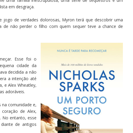
lve uma família inescrupulosa, uma série de sequestros e um
lista em desgraça.
e jogo de verdades dolorosas, Myron terá que descobrir uma
a de não perder o filho com quem sequer teve a chance de
eçar. Esse foi o
equena cidade da
tava decidida a não
era a intenção até
a, e Alex Wheatley,
as adoráveis.
es na comunidade e,
 coração de Alex,
. No entanto, esse
diante de antigos