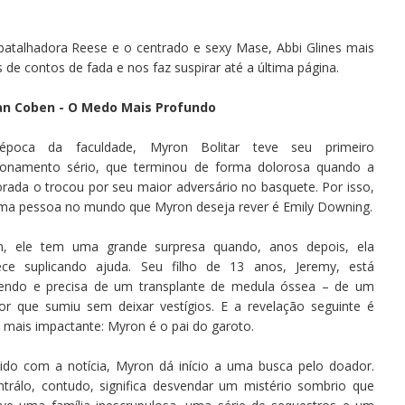
batalhadora Reese e o centrado e sexy Mase, Abbi Glines mais
de contos de fada e nos faz suspirar até a última página.
an Coben - O Medo Mais Profundo
poca da faculdade, Myron Bolitar teve seu primeiro
cionamento sério, que terminou de forma dolorosa quando a
ada o trocou por seu maior adversário no basquete. Por isso,
ima pessoa no mundo que Myron deseja rever é Emily Downing.
m, ele tem uma grande surpresa quando, anos depois, ela
ece suplicando ajuda. Seu filho de 13 anos, Jeremy, está
endo e precisa de um transplante de medula óssea – de um
or que sumiu sem deixar vestígios. E a revelação seguinte é
 mais impactante: Myron é o pai do garoto.
dido com a notícia, Myron dá início a uma busca pelo doador.
ntrálo, contudo, significa desvendar um mistério sombrio que