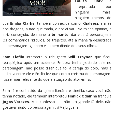
Louisa Clark
é
interpretada por
ninguém mais,
ninguém menos do
que
Emilia Clarke
, também conhecida como
Khaleesi
, a mãe
dos dragões, a não queimada, e por aí vai... Na minha opinião, a
atriz conseguiu, de maneira
brilhante
, dar vida à personagem.
Os comentários ridículos, os trejeitos, até a maneira desastrada
da personagem ganham vida bem diante dos seus olhos.
Sam Claflin
interpreta o rabugento
Will Traynor
, que ficou
tetraplégico após um acidente. Embora tenha gostado dele no
personagem, não posso dizer que foi a cereja do bolo, mas a
química entre ele e Emilia fez que com o carisma do personagem
fosse mais relevante do que a atuação do ator em si.
Sam já é conhecido da galera literária e cinéfila, caso você não
tenha notado, ele também interpretou
Finnick Odair
na franquia
Jogos Vorazes
. Mas confesso que não era grande fã dele, não
gostava muito do personagem... #MeJulguem