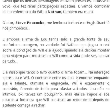
Óbvio que os demais personagens estavam presentes, inclusive o
vovô, que fez raras participações especiais. E vamos combinar
que o enfermeiro do Will, o
Nathan
, também era mara!
O ator,
Steve Peacocke
, me lembrou bastante o Hugh Grant lá
nos primórdios...
E embora a irmã de Lou tenha sido a grande fonte de seu
conforto e coragem, na verdade foi Nathan que jogou a real
sobre a condição de Will e a ajudou quando ela decidiu montar
uma viajem para mostrar ao Will como a vida pode ser, apesar
de tudo...
E é nisso que tanto o livro quanto o filme focam... Na interação
entre Lou e Will. O contraste entre os dois é enorme; enquanto
ela é falante, otimista e engraçada, Will é exatamente o
contrário, fazendo de tudo para afastar a todos. Lou não se
intimida, ok, talvez um pouquinho, mas ela se impõe e aos
poucos a fortaleza que Will construiu ao redor de si depois do
acidente começa a rachar.