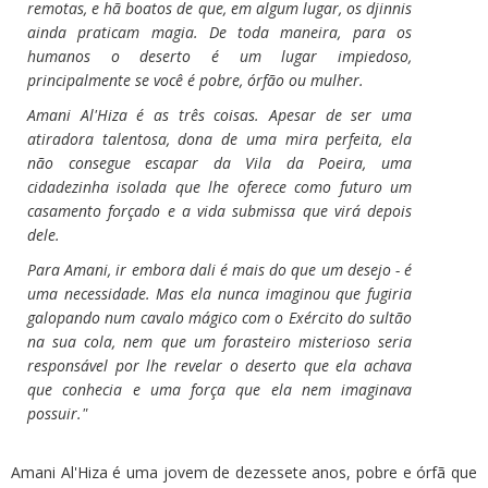
remotas, e hã boatos de que, em algum lugar, os djinnis
ainda praticam magia. De toda maneira, para os
humanos o deserto é um lugar impiedoso,
principalmente se você é pobre, órfão ou mulher.
Amani Al'Hiza é as três coisas. Apesar de ser uma
atiradora talentosa, dona de uma mira perfeita, ela
não consegue escapar da Vila da Poeira, uma
cidadezinha isolada que lhe oferece como futuro um
casamento forçado e a vida submissa que virá depois
dele.
Para Amani, ir embora dali é mais do que um desejo - é
uma necessidade. Mas ela nunca imaginou que fugiria
galopando num cavalo mágico com o Exército do sultão
na sua cola, nem que um forasteiro misterioso seria
responsável por lhe revelar o deserto que ela achava
que conhecia e uma força que ela nem imaginava
possuir."
Amani Al'Hiza é uma jovem de dezessete anos, pobre e órfã que