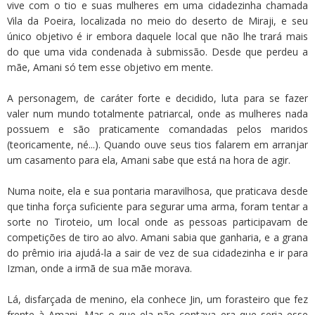
vive com o tio e suas mulheres em uma cidadezinha chamada
Vila da Poeira, localizada no meio do deserto de Miraji, e seu
único objetivo é ir embora daquele local que não lhe trará mais
do que uma vida condenada à submissão. Desde que perdeu a
mãe, Amani só tem esse objetivo em mente.
A personagem, de caráter forte e decidido, luta para se fazer
valer num mundo totalmente patriarcal, onde as mulheres nada
possuem e são praticamente comandadas pelos maridos
(teoricamente, né...). Quando ouve seus tios falarem em arranjar
um casamento para ela, Amani sabe que está na hora de agir.
Numa noite, ela e sua pontaria maravilhosa, que praticava desde
que tinha força suficiente para segurar uma arma, foram tentar a
sorte no Tiroteio, um local onde as pessoas participavam de
competições de tiro ao alvo. Amani sabia que ganharia, e a grana
do prêmio iria ajudá-la a sair de vez de sua cidadezinha e ir para
Izman, onde a irmã de sua mãe morava.
Lá, disfarçada de menino, ela conhece Jin, um forasteiro que fez
frente à Amani. Mas o que ela não contava era que seria esse