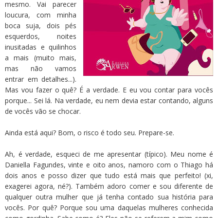
mesmo. Vai parecer
loucura, com minha
boca suja, dois pés
esquerdos, noites
inusitadas e quilinhos
a mais (muito mais,
mas não vamos
entrar em detalhes...).
Mas vou fazer o quê? É a verdade. E eu vou contar para vocês
porque... Sei lá. Na verdade, eu nem devia estar contando, alguns
de vocês vão se chocar.
Ainda está aqui? Bom, o risco é todo seu. Prepare-se.
Ah, é verdade, esqueci de me apresentar (típico). Meu nome é
Daniella Fagundes, vinte e oito anos, namoro com o Thiago há
dois anos e posso dizer que tudo está mais que perfeito! (xi,
exagerei agora, né?). Também adoro comer e sou diferente de
qualquer outra mulher que já tenha contado sua história para
vocês. Por quê? Porque sou uma daquelas mulheres conhecida