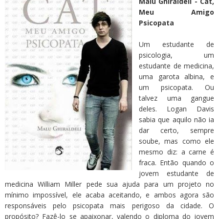
Malu Ghiraldeli - Cat,
Meu Amigo
Psicopata
Um estudante de
psicologia, um
estudante de medicina,
uma garota albina, e
um psicopata. Ou
talvez uma gangue
deles. Logan Davis
sabia que aquilo não ia
dar certo, sempre
soube, mas como ele
mesmo diz: a carne é
fraca. Então quando o
jovem estudante de
medicina William Miller pede sua ajuda para um projeto no
mínimo impossível, ele acaba aceitando, e ambos agora são
responsáveis pelo psicopata mais perigoso da cidade. O
propósito? Fazê-lo se apaixonar, valendo o diploma do jovem