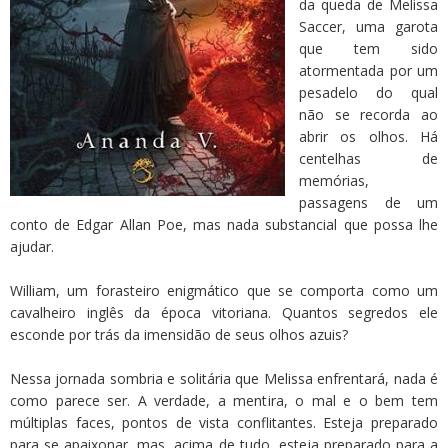
da queda de Melissa
Saccer, uma garota
que tem sido
atormentada por um
pesadelo do qual
não se recorda ao
abrir os olhos. Há
centelhas de
memórias,
passagens de um
conto de Edgar Allan Poe, mas nada substancial que possa lhe
ajudar.
William, um forasteiro enigmático que se comporta como um
cavalheiro inglês da época vitoriana. Quantos segredos ele
esconde por trás da imensidão de seus olhos azuis?
Nessa jornada sombria e solitária que Melissa enfrentará, nada é
como parece ser. A verdade, a mentira, o mal e o bem tem
múltiplas faces, pontos de vista conflitantes. Esteja preparado
para se apaixonar, mas, acima de tudo, esteja preparado para a