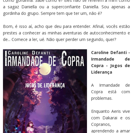
como gordinha. Sabe como é? Eles não se referem a mim como
a sagaz Daniella ou a superconfiante Daniella. Sou apenas a
gordinha do grupo. Sempre tem que ter um, não é?
Bom, é isso aí, acho que deu para entender. Afinal, vocês estão
prestes a conhecer as minhas aventuras de autoconhecimento e
de... Comece a ler, ué. Não quer perder um segundo, quer?
Caroline Defanti -
Irmandade de
Copra - Jogos de
Liderança
A Irmandade de
Copra está com
problemas.
Enquanto Aeris vive
com Dakarai e os
Copranos,
aprendendo a amar