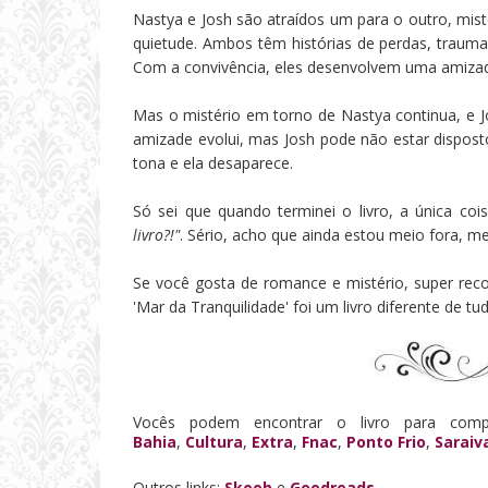
Nastya e Josh são atraídos um para o outro, mist
quietude. Ambos têm histórias de perdas, traumas
Com a convivência, eles desenvolvem uma amizade 
Mas o mistério em torno de Nastya continua, e Jo
amizade evolui, mas Josh pode não estar dispost
tona e ela desaparece.
Só sei que quando terminei o livro, a única coi
livro?!"
. Sério, acho que ainda estou meio fora, me
Se você gosta de romance e mistério, super rec
'Mar da Tranquilidade' foi um livro diferente de tud
Vocês podem encontrar o livro para comp
Bahia
,
Cultura
,
Extra
,
Fnac
,
Ponto Frio
,
Saraiv
Outros links:
Skoob
e
Goodreads