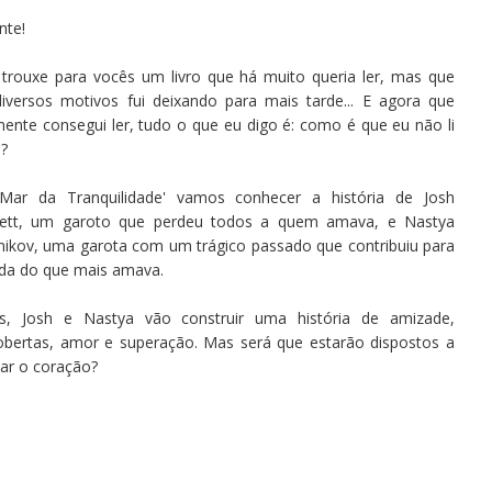
nte!
 trouxe para vocês um livro que há muito queria ler, mas que
diversos motivos fui deixando para mais tarde... E agora que
mente consegui ler, tudo o que eu digo é: como é que eu não li
?
Mar da Tranquilidade' vamos conhecer a história de Josh
ett, um garoto que perdeu todos a quem amava, e Nastya
nikov, uma garota com um trágico passado que contribuiu para
rda do que mais amava.
os, Josh e Nastya vão construir uma história de amizade,
obertas, amor e superação. Mas será que estarão dispostos a
car o coração?