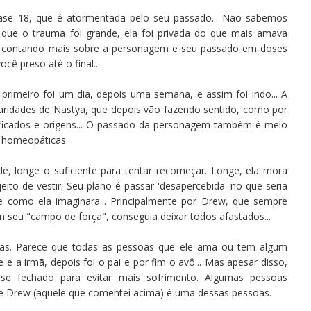
se 18, que é atormentada pelo seu passado... Não sabemos
ue o trauma foi grande, ela foi privada do que mais amava
nos contando mais sobre a personagem e seu passado em doses
ê preso até o final...
primeiro foi um dia, depois uma semana, e assim foi indo... A
iaridades de Nastya, que depois vão fazendo sentido, como por
ificados e origens... O passado da personagem também é meio
s homeopáticas.
de, longe o suficiente para tentar recomeçar. Longe, ela mora
ito de vestir. Seu plano é passar 'desapercebida' no que seria
 como ela imaginara... Principalmente por Drew, que sempre
m seu "campo de força", conseguia deixar todos afastados...
rdas. Parece que todas as pessoas que ele ama ou tem algum
 a irmã, depois foi o pai e por fim o avô... Mas apesar disso,
e fechado para evitar mais sofrimento. Algumas pessoas
 e Drew (aquele que comentei acima) é uma dessas pessoas.