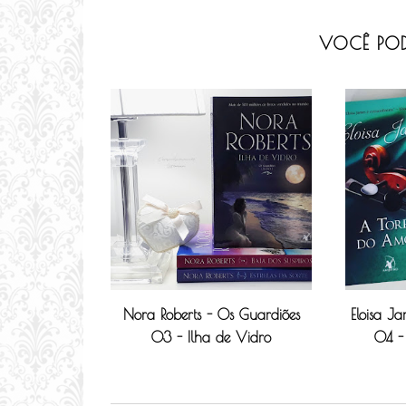
VOCÊ POD
Nora Roberts - Os Guardiões
Eloisa J
03 - Ilha de Vidro
04 -