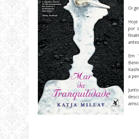
Oi ge
Hoje
por 
final
antes
Em '
Benn
Kash
a pe
Junt
desc
arris