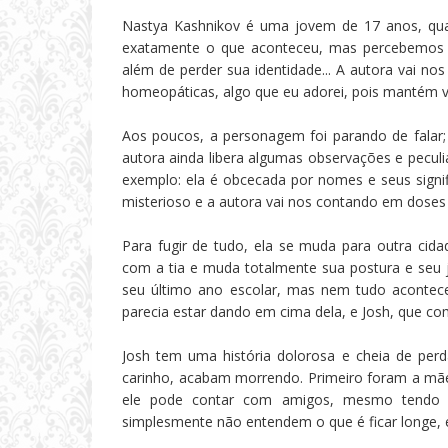
Nastya Kashnikov é uma jovem de 17 anos, qua
exatamente o que aconteceu, mas percebemos q
além de perder sua identidade... A autora vai 
homeopáticas, algo que eu adorei, pois mantém voc
Aos poucos, a personagem foi parando de falar; 
autora ainda libera algumas observações e pecul
exemplo: ela é obcecada por nomes e seus sign
misterioso e a autora vai nos contando em dose
Para fugir de tudo, ela se muda para outra cida
com a tia e muda totalmente sua postura e seu je
seu último ano escolar, mas nem tudo acontece
parecia estar dando em cima dela, e Josh, que co
Josh tem uma história dolorosa e cheia de pe
carinho, acabam morrendo. Primeiro foram a mãe e
ele pode contar com amigos, mesmo tendo s
simplesmente não entendem o que é ficar longe,