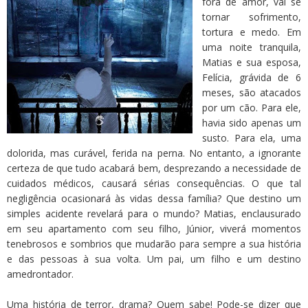
fora de amor, vai se
tornar sofrimento,
tortura e medo. Em
uma noite tranquila,
Matias e sua esposa,
Felícia, grávida de 6
meses, são atacados
por um cão. Para ele,
havia sido apenas um
susto. Para ela, uma
dolorida, mas curável, ferida na perna. No entanto, a ignorante
certeza de que tudo acabará bem, desprezando a necessidade de
cuidados médicos, causará sérias consequências. O que tal
negligência ocasionará às vidas dessa família? Que destino um
simples acidente revelará para o mundo? Matias, enclausurado
em seu apartamento com seu filho, Júnior, viverá momentos
tenebrosos e sombrios que mudarão para sempre a sua história
e das pessoas à sua volta. Um pai, um filho e um destino
amedrontador.
Uma história de terror, drama? Quem sabe! Pode-se dizer que