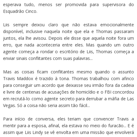
esperava tudo, menos ser promovida para supervisora do
Esquadrão Cinco.
Liis sempre deixou claro que não estava emocionalmente
disponível, inclusive naquela noite que ela e Thomas passaram
juntos, ela lhe avisou. Depois ele disse que aquela noite fora um
erro, que nada aconteceria entre eles. Mas quando um outro
agente começa a rondar o escritório de Liis, Thomas começa a
enviar sinais conflitantes com suas palavras...
Mas as coisas ficam conflitantes mesmo quando o assunto
Travis Maddox é trazido à tona. Thomas trabalhou com afinco
para conseguir um acordo que deixasse seu irmão fora da cadeia
e livre de centenas de acusações de homicídio e o FBI concordou
em recrutá-lo como agente secreto para derrubar a máfia de Las
Vegas. Só a coisa não seria assim tão fácil...
Para início de conversa, eles teriam que convencer Travis a
mentir para a esposa, afinal, ela estava no meio do furacão... E é
assim que Liis Lindy se vê envolta em uma missão que envolverá