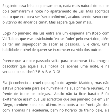
Seguindo essa linha de pensamento, nada mais natural do que os
dois terminarem a noite no apartamento de Liis. Mas acontece
que o que era para ser 'sexo anônimo', acabou sendo 'sexo com
o vizinho do andar de cima'. Mas espere que tem mais...
Logo no primeiro dia Liis entra em um esquema amistoso com
Val Taber, que vive distribuindo 'vai se foder' pelo escritório, além
de ter um superpoder de sacar as pessoas... E é claro, uma
habilidade incrível de querer se intrometer na vida dos outros.
Parece que a noite passada volta para assombrar Liis. Imagine
descobrir que aquela sua ficada de apenas uma noite, é na
verdade o seu chefe? B-A-B-A-D-O!
Ela já conhecia a cruel reputação do agente Maddox, mas não
estava preparada para ele humilhá-la na sua primeira reunião, na
frente de todos os colegas... Aquilo não ia ficar barato! E foi
exatamente assim que Liis acreditou que seu primeiro dia em San
Diego, também seria seu último. Mas após a confrontação dela
com Thomas na academia, bem no horário de treino dele, ela