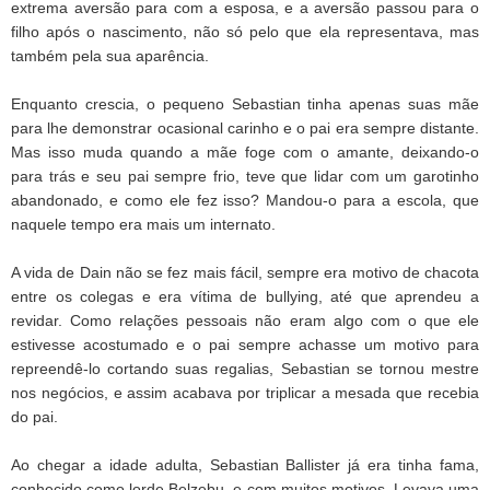
extrema aversão para com a esposa, e a aversão passou para o
filho após o nascimento, não só pelo que ela representava, mas
também pela sua aparência.
Enquanto crescia, o pequeno Sebastian tinha apenas suas mãe
para lhe demonstrar ocasional carinho e o pai era sempre distante.
Mas isso muda quando a mãe foge com o amante, deixando-o
para trás e seu pai sempre frio, teve que lidar com um garotinho
abandonado, e como ele fez isso? Mandou-o para a escola, que
naquele tempo era mais um internato.
A vida de Dain não se fez mais fácil, sempre era motivo de chacota
entre os colegas e era vítima de bullying, até que aprendeu a
revidar. Como relações pessoais não eram algo com o que ele
estivesse acostumado e o pai sempre achasse um motivo para
repreendê-lo cortando suas regalias, Sebastian se tornou mestre
nos negócios, e assim acabava por triplicar a mesada que recebia
do pai.
Ao chegar a idade adulta, Sebastian Ballister já era tinha fama,
conhecido como lorde Belzebu, e com muitos motivos. Levava uma