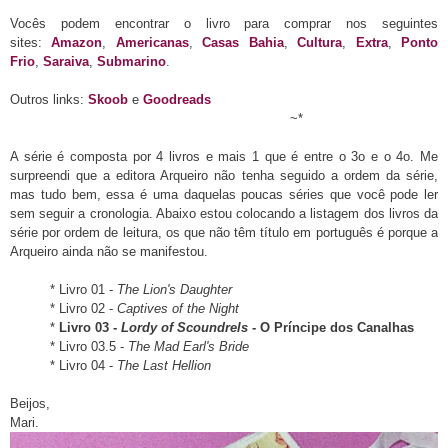
Vocês podem encontrar o livro para comprar nos seguintes
sites:
Amazon
,
Americanas
,
Casas Bahia
,
Cultura
,
Extra
,
Ponto
Frio
,
Saraiva
,
Submarino
.
Outros links:
Skoob
e
Goodreads
~*
A série é composta por 4 livros e mais 1 que é entre o 3o e o 4o. Me
surpreendi que a editora Arqueiro não tenha seguido a ordem da série,
mas tudo bem, essa é uma daquelas poucas séries que você pode ler
sem seguir a cronologia. Abaixo estou colocando a listagem dos livros da
série por ordem de leitura, os que não têm título em português é porque a
Arqueiro ainda não se manifestou.
* Livro 01 -
The Lion's Daughter
* Livro 02 -
Captives of the Night
*
Livro 03 -
Lordy of Scoundrels
- O Príncipe dos Canalhas
* Livro 03.5 -
The Mad Earl's Bride
* Livro 04 -
The Last Hellion
Beijos,
Mari.