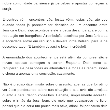
nobre comunidade parisiense já percebeu e apostas começam a
surgir.
Encontros vêm, encontros vão; festas vêm, festas vão, até que
quando todos já pareciam ter desistido de um encontro entre
Jessica e Dain, algo acontece e ele a deixa desamparada e com a
reputação em frangalhos. A retribuição escolhida por Jess fará toda
a sociedade entrar em rebuliço e deixará lorde Belzebu para lá de
desconcertado. (E também deixará o leitor incrédulo!)
A enormidade dos acontecimentos está além da compreensão e
novas apostas começam a correr. Enquanto Dain tenta se
recuperar, ele pesa todas as alternativas e todas as repercussões
e chega a apenas uma conclusão: casamento.
Não é preciso dizer muito sobre o assunto, apenas que foi ótimo
ver Jess ponderando sobre sua situação e sua avó, tão arrojada
quanto a neta, dando conselhos. Hahaha, simplesmente adorei! E
sobre o irmão da Jess, bem, ele meio que desaparece no livro,
pensei que ele seria um pouco mais ativo, afinal, foi por causa dele