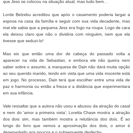
que Jess se colocou na situação atual, mas tudo bem...
Lorde Belzebu acreditou que após o casamento poderia largar a
esposa na casa da família e seguir com sua vida decadente, mas
mal ele sabia que a pequena Jess era fogo na roupa. Logo de cara
ela deixou claro que não o dividiria com ninguém, nem que ela
tivesse que seduzi-lo!
Mas eis que então uma dor de cabeça do passado volta a
aparecer na vida de Sebastian, e embora ele não queira nem
saber sobre o assunto, a marquesa de Dain não dará muita opção
ao seu querido marido, tendo em vista que uma vida inocente está
em jogo. No processo, Dain terá que escolher entre uma vida de
paz e harmonia ou então a frieza e a distância que experimentara
em sua infância.
Vale ressaltar que a autora não usou e abusou da atração do casal
e nem do 'amor a primeira vista'; Loretta Chase mostra a atração
dos dois sim, mas também mostra a relutância dos dois. É ao
longo do livro que vemos a aproximação dos dois, o amor é
desenvolvido aos poucos e o subsequente desfecho.