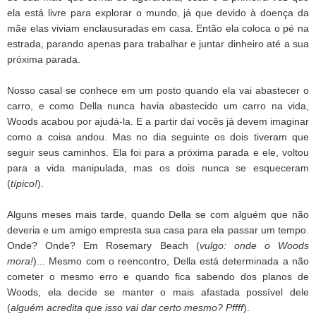
ela está livre para explorar o mundo, já que devido à doença da
mãe elas viviam enclausuradas em casa. Então ela coloca o pé na
estrada, parando apenas para trabalhar e juntar dinheiro até a sua
próxima parada.
Nosso casal se conhece em um posto quando ela vai abastecer o
carro, e como Della nunca havia abastecido um carro na vida,
Woods acabou por ajudá-la. E a partir daí vocês já devem imaginar
como a coisa andou. Mas no dia seguinte os dois tiveram que
seguir seus caminhos. Ela foi para a próxima parada e ele, voltou
para a vida manipulada, mas os dois nunca se esqueceram
(
típico!
).
Alguns meses mais tarde, quando Della se com alguém que não
deveria e um amigo empresta sua casa para ela passar um tempo.
Onde? Onde? Em Rosemary Beach (
vulgo: onde o Woods
mora!
)... Mesmo com o reencontro, Della está determinada a não
cometer o mesmo erro e quando fica sabendo dos planos de
Woods, ela decide se manter o mais afastada possível dele
(
alguém acredita que isso vai dar certo mesmo? Pffff
).