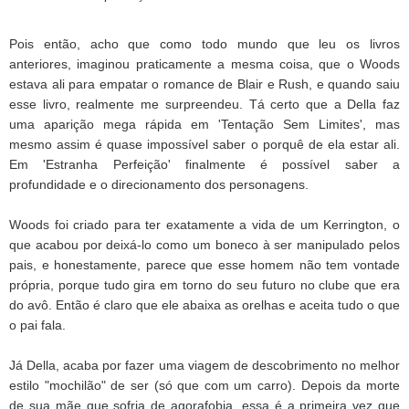
Pois então, acho que como todo mundo que leu os livros
anteriores, imaginou praticamente a mesma coisa, que o Woods
estava ali para empatar o romance de Blair e Rush, e quando saiu
esse livro, realmente me surpreendeu. Tá certo que a Della faz
uma aparição mega rápida em 'Tentação Sem Limites', mas
mesmo assim é quase impossível saber o porquê de ela estar ali.
Em 'Estranha Perfeição' finalmente é possível saber a
profundidade e o direcionamento dos personagens.
Woods foi criado para ter exatamente a vida de um Kerrington, o
que acabou por deixá-lo como um boneco à ser manipulado pelos
pais, e honestamente, parece que esse homem não tem vontade
própria, porque tudo gira em torno do seu futuro no clube que era
do avô. Então é claro que ele abaixa as orelhas e aceita tudo o que
o pai fala.
Já Della, acaba por fazer uma viagem de descobrimento no melhor
estilo "mochilão" de ser (só que com um carro). Depois da morte
de sua mãe que sofria de agorafobia, essa é a primeira vez que