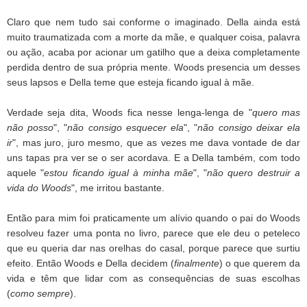
Claro que nem tudo sai conforme o imaginado. Della ainda está
muito traumatizada com a morte da mãe, e qualquer coisa, palavra
ou ação, acaba por acionar um gatilho que a deixa completamente
perdida dentro de sua própria mente. Woods presencia um desses
seus lapsos e Della teme que esteja ficando igual à mãe.
Verdade seja dita, Woods fica nesse lenga-lenga de "
quero mas
não posso
", "
não consigo esquecer
ela
", "
não consigo deixar ela
ir
", mas juro, juro mesmo, que as vezes me dava vontade de dar
uns tapas pra ver se o ser acordava. E a Della também, com todo
aquele "
estou ficando igual à minha mãe
", "
não quero destruir a
vida do Woods
", me irritou bastante.
Então para mim foi praticamente um alívio quando o pai do Woods
resolveu fazer uma ponta no livro, parece que ele deu o peteleco
que eu queria dar nas orelhas do casal, porque parece que surtiu
efeito. Então Woods e Della decidem (
finalmente
) o que querem da
vida e têm que lidar com as consequências de suas escolhas
(
como sempre
).