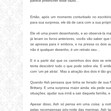
parece preencher esse vazio...
Então, após um momento conturbado no escritóri
para sua surpresa, ele dá de cara com a sua própr
Ele vê uma jovem desenhando, e ao observá-la mais
já leram os livros anteriores, vocês vão saber que 
se apressa para ir embora, e na pressa os dois
não é qualquer desenho, é um retrato seu...
E é a partir daí que os caminhos dos dois se en
tenta descobrir tudo o que pode sobre ela. E ent
com 'um pé atrás'. Mas a atração dos dois é tão gr
Quando Ash pensava que tinha se livrado de sua fa
Brittany. E uma surpresa maior ainda: ela pede sua
situações; ajudar sua irmã a sair daquela família, e
Apesar disso, Ash só pensa em uma coisa: a noi
pelas recompensas pós-noite das meninas, Ash ta