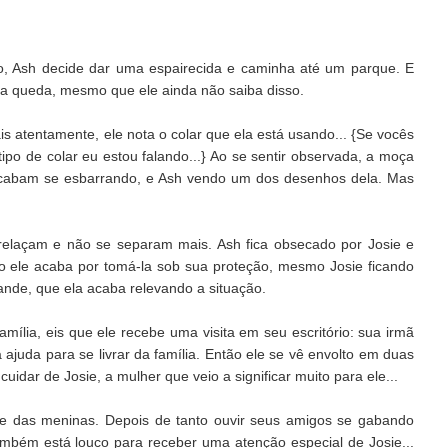
o, Ash decide dar uma espairecida e caminha até um parque. E
ia queda, mesmo que ele ainda não saiba disso.
 atentamente, ele nota o colar que ela está usando... {Se vocês
tipo de colar eu estou falando...} Ao se sentir observada, a moça
 acabam se esbarrando, e Ash vendo um dos desenhos dela. Mas
trelaçam e não se separam mais. Ash fica obsecado por Josie e
ão ele acaba por tomá-la sob sua proteção, mesmo Josie ficando
ande, que ela acaba relevando a situação.
mília, eis que ele recebe uma visita em seu escritório: sua irmã
 ajuda para se livrar da família. Então ele se vê envolto em duas
 cuidar de Josie, a mulher que veio a significar muito para ele...
te das meninas. Depois de tanto ouvir seus amigos se gabando
mbém está louco para receber uma atenção especial de Josie...