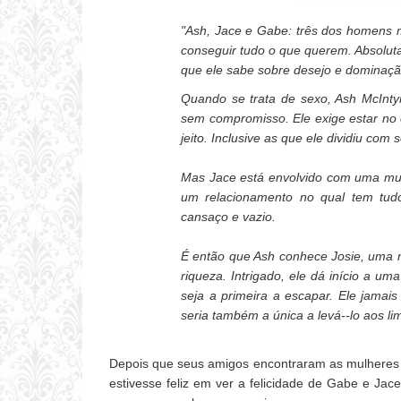
"
Ash, Jace e Gabe: três dos homens m
conseguir tudo o que querem. Absolu
que ele sabe sobre desejo e dominaçã
Quando se trata de sexo, Ash McInt
sem compromisso. Ele exige estar no 
jeito. Inclusive as que ele dividiu co
Mas Jace está envolvido com uma mul
um relacionamento no qual tem tu
cansaço e vazio.
É então que Ash conhece Josie, uma 
riqueza. Intrigado, ele dá início a u
seja a primeira a escapar. Ele jamais
seria também a única a levá--lo aos lim
Depois que seus amigos encontraram as mulheres d
estivesse feliz em ver a felicidade de Gabe e Jac