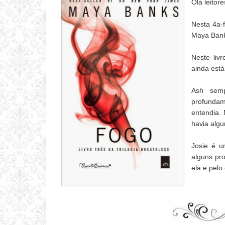
Olá leitore
Nesta 4a-f
Maya Banks
Neste liv
ainda está
Ash semp
profundam
entendia.
havia algu
Josie é u
alguns pr
ela e pelo