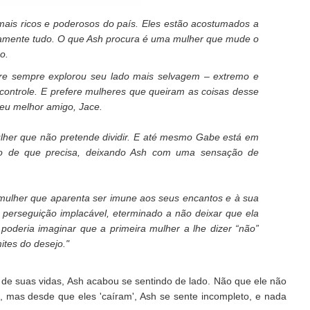
ais ricos e poderosos do país. Eles estão acostumados a
tamente tudo. O que Ash procura é uma mulher que mude o
o.
yre sempre explorou seu lado mais selvagem – extremo e
controle. E prefere mulheres que queiram as coisas desse
m seu melhor amigo, Jace.
her que não pretende dividir. E até mesmo Gabe está em
do de que precisa, deixando Ash com uma sensação de
mulher que aparenta ser imune aos seus encantos e à sua
ma perseguição implacável, eterminado a não deixar que ela
 poderia imaginar que a primeira mulher a lhe dizer “não”
ites do desejo."
e suas vidas, Ash acabou se sentindo de lado. Não que ele não
e, mas desde que eles 'caíram', Ash se sente incompleto, e nada