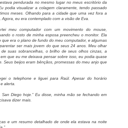
 estava pendurada no mesmo lugar no meus escritório da
Eu podia visualizar a colagem claramente, tendo passado
ltimos meses. Olhando para a cidade que uma vez fora a
 Agora, eu era contemplado com a visão de Eva.
rtei meu computador com um movimento do mouse,
uando o rosto de minha esposa preencheu o monitor. Ela
 que era o plano de fundo do meu computador, e algumas
aparentar ser mais jovem do que seus 24 anos. Meu olhar
 de suas sobrancelhas, o brilho de seus olhos cinzas, a
 em que eu me deixava pensar sobre isso, eu podia quase
ele. Seus beijos eram bênçãos, promessas do meu anjo que
ei o telephone e liguei para Raúl. Apesar do horário
e alerta.
a San Diego hoje.” Eu disse, minha mão se fechando em
isava dizer mais.
ucas e um resumo detalhado de onde ela estava na noite
a.”