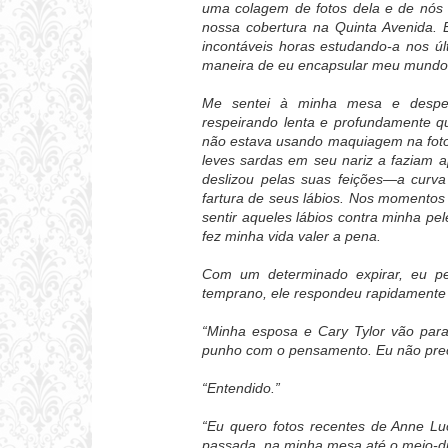
uma colagem de fotos dela e de nós
nossa cobertura na Quinta Avenida. 
incontáveis horas estudando-a nos ú
maneira de eu encapsular meu mundo.
Me sentei à minha mesa e despe
respeirando lenta e profundamente q
não estava usando maquiagem na foto
leves sardas em seu nariz a faziam 
deslizou pelas suas feições—a curva
fartura de seus lábios. Nos momentos
sentir aqueles lábios contra minha p
fez minha vida valer a pena.
Com um determinado expirar, eu peg
temprano, ele respondeu rapidamente 
“Minha esposa e Cary Tylor vão par
punho com o pensamento. Eu não prec
“Entendido.”
“Eu quero fotos recentes de Anne L
passada, na minha mesa até o meio-di