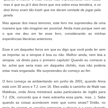
mas é que eu já li dois livros que era sobre essa temática, e os
dois livros eram tão
trash
que me deram vontade de jogar pela
janela.
Mas apesar dos meus temores, este livro me supreendeu de uma
maneira que não imaginei ser possível. Ainda mais porque nem sei
o que me deu em ler esse livro, considerando as minhas
experiências literárias anteriores.
Esse é um daqueles livros em que eu digo que você pode ler sem
se importar se a sinopse é boa ou não. Melhor ainda, nem leia a
sinopse, vá direto para o primeiro capítulo! Quando eu comecei a
ler, achei que seria mais um daqueles clichês, mas não poderia
estar mais enganada. Me surpreendeu do começo ao fim.
O livro começa se ambientando em junho de 2001, quando Anna
está com 30 anos e T.J. com 16. Eles estão à caminho de Malé nas
Maldivas, onde Anna ministrará aulas particulares de inglês para
T.J. (Ok, concordo que é meio estranha essa parte, mas...). Sabe
quando as coisas acontecem meio que como sinais? Então, no
meio da viagem as escalas começam a atrasar e a casa alugada