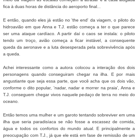
fica à duas horas de distância do aeroporto final...
E então, quando eles já estão no 'the end' da viagem, o piloto do
hidroavião em que Anna e T.J. estão começa a ter o que parece
ser uma ataque cardíaco. A partir daí o caos se instala: o piloto
tendo um troço, avião começa a ficar instável, a consequente
queda da aeronave e a luta desesperada pela sobrevivência após
a queda.
Achei interessante como a autora colocou a interação dos dois
personagens quando conseguiram chegar na ilha. E por mais
angustiante que seja essa parte, que você acha que os dois vão,
conforme o dito popular, 'nadar, nadar e morrer na praia', Anna e
T.J. conseguem chegar vivos naquele pedaço de terra no meio do
oceano.
Então temos uma mulher e um garoto tentando sobreviver em uma
ilha que seria paradisíaca se não fosse a escassez de comida,
água e todos os confortos do mundo atual. E principalmente a
preocupação com T.J., já que ele está em fase de remissão de um