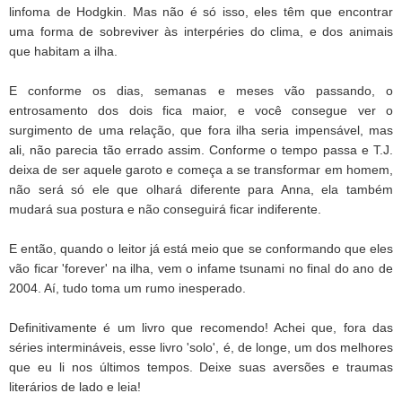
linfoma de Hodgkin. Mas não é só isso, eles têm que encontrar
uma forma de sobreviver às interpéries do clima, e dos animais
que habitam a ilha.
E conforme os dias, semanas e meses vão passando, o
entrosamento dos dois fica maior, e você consegue ver o
surgimento de uma relação, que fora ilha seria impensável, mas
ali, não parecia tão errado assim. Conforme o tempo passa e T.J.
deixa de ser aquele garoto e começa a se transformar em homem,
não será só ele que olhará diferente para Anna, ela também
mudará sua postura e não conseguirá ficar indiferente.
E então, quando o leitor já está meio que se conformando que eles
vão ficar 'forever' na ilha, vem o infame tsunami no final do ano de
2004. Aí, tudo toma um rumo inesperado.
Definitivamente é um livro que recomendo! Achei que, fora das
séries intermináveis, esse livro 'solo', é, de longe, um dos melhores
que eu li nos últimos tempos. Deixe suas aversões e traumas
literários de lado e leia!