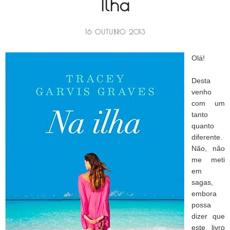
Ilha
16 OUTUBRO 2013
Olá!
Desta
venho
com um
tanto
quanto
diferente.
Não, não
me meti
em
sagas,
embora
possa
dizer que
este livro