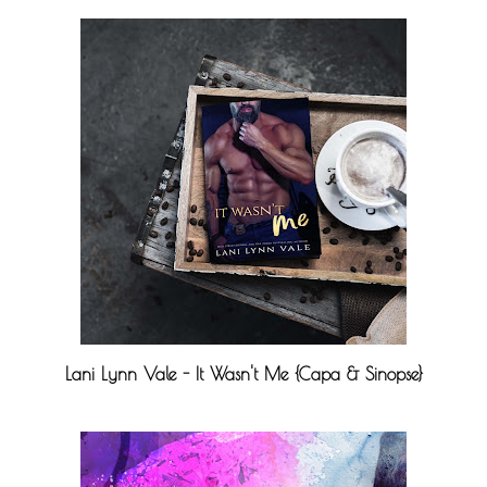
Lani Lynn Vale - It Wasn't Me {Capa & Sinopse}