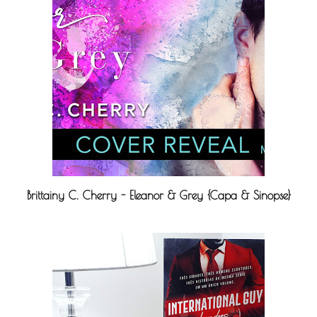
Brittainy C. Cherry - Eleanor & Grey {Capa & Sinopse}