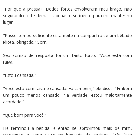
"Por que a pressa?" Dedos fortes envolveram meu braço, não
segurando forte demais, apenas o suficiente para me manter no
lugar.
"Passei tempo suficiente esta noite na companhia de um bêbado
idiota, obrigada." Sorri.
Seu sorriso de resposta foi um tanto torto. "Você está com
raiva."
"Estou cansada."
"Você está com raiva e cansada. Eu também," ele disse. "Embora
um pouco menos cansado. Na verdade, estou malditamente
acordado."
"Que bom para você."
Ele terminou a bebida, e então se aproximou mais de mim,
colocando o copo vazio na bancada da cozinha. "Me faça