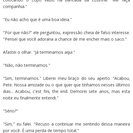
companhia."
"Eu não acho que é uma boa ideia."
"Por que não?" ele perguntou, expressão cheia de falso interesse.
"Pensei que você adoraria a chance de me encher mais o saco."
Afastei o olhar. "Já terminamos aqui."
"Não, não terminamos."
"Sim, terminamos." Liberei meu braço do seu aperto. "Acabou,
Pete. Nossa amizade ou o que quer que tínhamos nesses últimos
dias... Acabou, c'est fini, the end. Demorei sete anos, mas esta
noite eu finalmente entendi."
"Sério?"
"Sim," eu falei. "Recuso a continuar me sentindo dessa maneira
por você. É uma perda de tempo total."