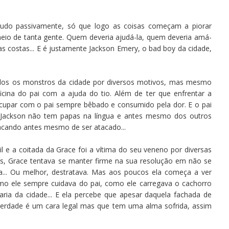
tudo passivamente, só que logo as coisas começam a piorar
meio de tanta gente. Quem deveria ajudá-la, quem deveria amá-
las costas... E é justamente Jackson Emery, o bad boy da cidade,
ados os monstros da cidade por diversos motivos, mas mesmo
icina do pai com a ajuda do tio. Além de ter que enfrentar a
eocupar com o pai sempre bêbado e consumido pela dor. E o pai
; Jackson não tem papas na língua e antes mesmo dos outros
atacando antes mesmo de ser atacado...
 e a coitada da Grace foi a vítima do seu veneno por diversas
, Grace tentava se manter firme na sua resolução em não se
va... Ou melhor, destratava. Mas aos poucos ela começa a ver
mo ele sempre cuidava do pai, como ele carregava o cachorro
vraria da cidade... E ela percebe que apesar daquela fachada de
verdade é um cara legal mas que tem uma alma sofrida, assim