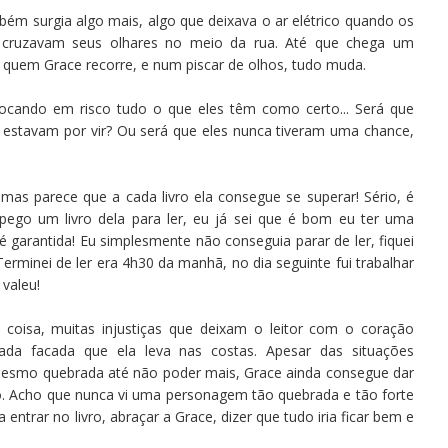
m surgia algo mais, algo que deixava o ar elétrico quando os
cruzavam seus olhares no meio da rua. Até que chega um
uem Grace recorre, e num piscar de olhos, tudo muda.
ocando em risco tudo o que eles têm como certo... Será que
 estavam por vir? Ou será que eles nunca tiveram uma chance,
mas parece que a cada livro ela consegue se superar! Sério, é
pego um livro dela para ler, eu já sei que é bom eu ter uma
garantida! Eu simplesmente não conseguia parar de ler, fiquei
Terminei de ler era 4h30 da manhã, no dia seguinte fui trabalhar
 valeu!
oisa, muitas injustiças que deixam o leitor com o coração
a facada que ela leva nas costas. Apesar das situações
mesmo quebrada até não poder mais, Grace ainda consegue dar
o. Acho que nunca vi uma personagem tão quebrada e tão forte
ntrar no livro, abraçar a Grace, dizer que tudo iria ficar bem e