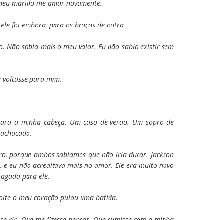
o meu marido me amar novamente.
 ele foi embora, para os braços de outra.
o. Não sabia mais o meu valor. Eu não sabia existir sem
e voltasse para mim.
 para a minha cabeça. Um caso de verão. Um sopro de
machucado.
ro, porque ambos sabíamos que não iria durar. Jackson
 e eu não acreditava mais no amor. Ele era muito novo
ragada para ele.
oite o meu coração pulou uma batida.
sse rir. Que me fizesse pensar. Que sumisse com a minha