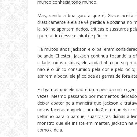
mundo conhecia todo mundo.
Mas, sendo a boa garota que é, Grace aceita 
drasticamente e ela se vê perdida e sozinha no 
la, só lhe apontam dedos, críticas e sussurros pe
quem a tira desse espiral de pânico.
Há muitos anos Jackson e o pai eram consider
odiando Chester, Jackson continua tocando a of
cidade todos os dias, ele ainda tinha que se pr
não é o único consumido pela dor e pelo ódio
abrirem a boca, ele já coloca as garras de fora 
E digamos que ele não é uma pessoa muito gentil
vezes. Mesmo passando por momentos delicados
deixar abater pela maneira que Jackson a trata
novas facetas daquele cara durão: a maneira co
velhinho para o parque, suas visitas diárias à li
monstro que ele insiste em manter, Jackson na 
como a dela.