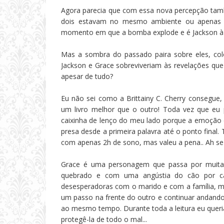
Agora parecia que com essa nova percepção també
dois estavam no mesmo ambiente ou apenas 
momento em que a bomba explode e é Jackson à q
Mas a sombra do passado paira sobre eles, col
Jackson e Grace sobreviveriam às revelações que
apesar de tudo?
Eu não sei como a Brittainy C. Cherry consegue, 
um livro melhor que o outro! Toda vez que eu 
caixinha de lenço do meu lado porque a emoção é 
presa desde a primeira palavra até o ponto final. 
com apenas 2h de sono, mas valeu a pena.. Ah se
Grace é uma personagem que passa por muita c
quebrado e com uma angústia do cão por cad
desesperadoras com o marido e com a família, 
um passo na frente do outro e continuar andand
ao mesmo tempo. Durante toda a leitura eu queria e
protegê-la de todo o mal...