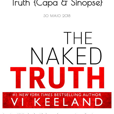
Truth {Capa & Sinopse}
30 MAIO 2018