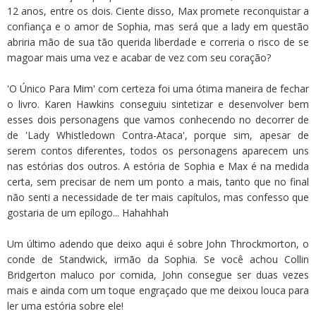
12 anos, entre os dois. Ciente disso, Max promete reconquistar a
confiança e o amor de Sophia, mas será que a lady em questão
abriria mão de sua tão querida liberdade e correria o risco de se
magoar mais uma vez e acabar de vez com seu coração?
'O Único Para Mim' com certeza foi uma ótima maneira de fechar
o livro. Karen Hawkins conseguiu sintetizar e desenvolver bem
esses dois personagens que vamos conhecendo no decorrer de
de 'Lady Whistledown Contra-Ataca', porque sim, apesar de
serem contos diferentes, todos os personagens aparecem uns
nas estórias dos outros. A estória de Sophia e Max é na medida
certa, sem precisar de nem um ponto a mais, tanto que no final
não senti a necessidade de ter mais capítulos, mas confesso que
gostaria de um epílogo... Hahahhah
Um último adendo que deixo aqui é sobre John Throckmorton, o
conde de Standwick, irmão da Sophia. Se você achou Collin
Bridgerton maluco por comida, John consegue ser duas vezes
mais e ainda com um toque engraçado que me deixou louca para
ler uma estória sobre ele!