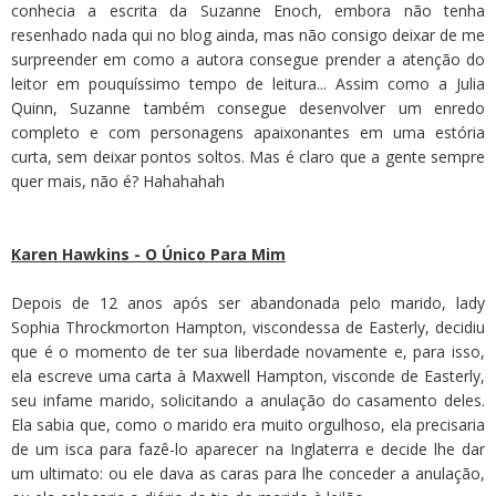
conhecia a escrita da Suzanne Enoch, embora não tenha
resenhado nada qui no blog ainda, mas não consigo deixar de me
surpreender em como a autora consegue prender a atenção do
leitor em pouquíssimo tempo de leitura... Assim como a Julia
Quinn, Suzanne também consegue desenvolver um enredo
completo e com personagens apaixonantes em uma estória
curta, sem deixar pontos soltos. Mas é claro que a gente sempre
quer mais, não é? Hahahahah
Karen Hawkins - O Único Para Mim
Depois de 12 anos após ser abandonada pelo marido, lady
Sophia Throckmorton Hampton, viscondessa de Easterly, decidiu
que é o momento de ter sua liberdade novamente e, para isso,
ela escreve uma carta à Maxwell Hampton, visconde de Easterly,
seu infame marido, solicitando a anulação do casamento deles.
Ela sabia que, como o marido era muito orgulhoso, ela precisaria
de um isca para fazê-lo aparecer na Inglaterra e decide lhe dar
um ultimato: ou ele dava as caras para lhe conceder a anulação,