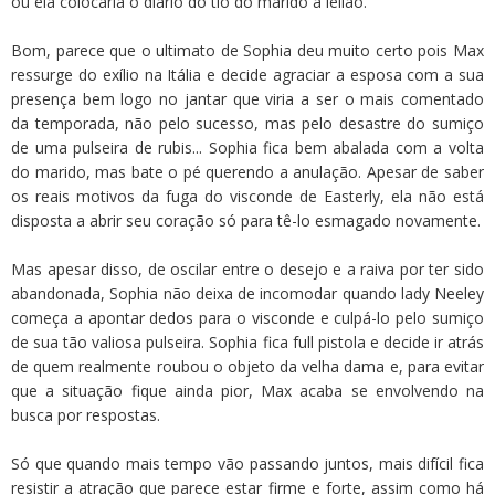
ou ela colocaria o diário do tio do marido à leilão.
Bom, parece que o ultimato de Sophia deu muito certo pois Max
ressurge do exílio na Itália e decide agraciar a esposa com a sua
presença bem logo no jantar que viria a ser o mais comentado
da temporada, não pelo sucesso, mas pelo desastre do sumiço
de uma pulseira de rubis... Sophia fica bem abalada com a volta
do marido, mas bate o pé querendo a anulação. Apesar de saber
os reais motivos da fuga do visconde de Easterly, ela não está
disposta a abrir seu coração só para tê-lo esmagado novamente.
Mas apesar disso, de oscilar entre o desejo e a raiva por ter sido
abandonada, Sophia não deixa de incomodar quando lady Neeley
começa a apontar dedos para o visconde e culpá-lo pelo sumiço
de sua tão valiosa pulseira. Sophia fica full pistola e decide ir atrás
de quem realmente roubou o objeto da velha dama e, para evitar
que a situação fique ainda pior, Max acaba se envolvendo na
busca por respostas.
Só que quando mais tempo vão passando juntos, mais difícil fica
resistir a atração que parece estar firme e forte, assim como há