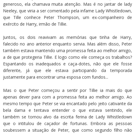
generoso, ela chamava muita atenção. Mas é no jantar de lady
Neeley, que viria a ser comentado pela infame Lady Whistledown,
que Tille conhece Peter Thompson, um ex-companheiro de
exército de Harry, irmão de Tillie.
Juntos, os dois reavivam as memórias que tinha de Harry,
falecido no ano anterior enquanto servia. Mas além disso, Peter
também estava mantendo uma promessa feita ao melhor amigo,
a de que protegeria Tillie. E logo como ele começa os trabalhos?
Espantando os inadequados e caça-dotes, não que ele fosse
diferente, já que ele estava participando da temporada
justamente para encontrar uma esposa com fundos...
Mas o que Peter começou a sentir por Tillie ia mais do que
apenas dever para com a promessa feita ao melhor amigo. Ao
mesmo tempo que Peter se via encantado pelo jeito cativante da
bela dama e tentava entender o que estava sentindo, ele
também se tornou alvo da escrita ferina de Lady Whistledown
que o intitulou de caçador de fortunas. Embora as pessoas
soubessem a situação de Peter, que como segundo filho não