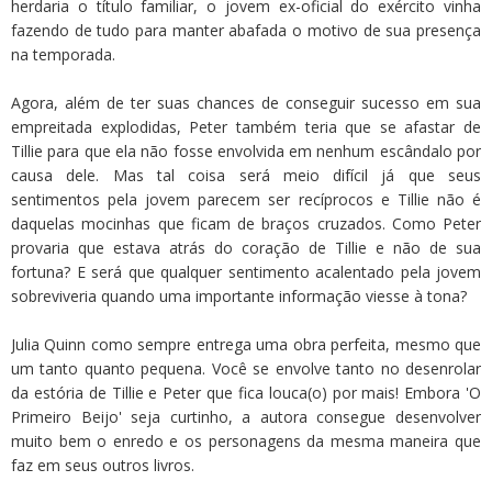
herdaria o título familiar, o jovem ex-oficial do exército vinha
fazendo de tudo para manter abafada o motivo de sua presença
na temporada.
Agora, além de ter suas chances de conseguir sucesso em sua
empreitada explodidas, Peter também teria que se afastar de
Tillie para que ela não fosse envolvida em nenhum escândalo por
causa dele. Mas tal coisa será meio difícil já que seus
sentimentos pela jovem parecem ser recíprocos e Tillie não é
daquelas mocinhas que ficam de braços cruzados. Como Peter
provaria que estava atrás do coração de Tillie e não de sua
fortuna? E será que qualquer sentimento acalentado pela jovem
sobreviveria quando uma importante informação viesse à tona?
Julia Quinn como sempre entrega uma obra perfeita, mesmo que
um tanto quanto pequena. Você se envolve tanto no desenrolar
da estória de Tillie e Peter que fica louca(o) por mais! Embora 'O
Primeiro Beijo' seja curtinho, a autora consegue desenvolver
muito bem o enredo e os personagens da mesma maneira que
faz em seus outros livros.