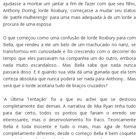
ajudasse a montar um jantar a fim de fazer com que seu filho,
Anthony Doring, lorde Roxbury, começasse a mudar seu status
de 'patife mulherengo' para uma mais adequada à de um lorde a
procura de uma esposa.
O que começou como uma confusão de lorde Roxbury para com
Bella, que rendeu a ele um belo de um machucado no nariz, se
transformou em curiosidade e foi crescendo com o decorrer do
tempo que eles passavam na companhia um do outro, embora
nada muito escandaloso... Mas Bella sabe que nada nunca
passará disso. E é quando sua vida dá uma guinada que ela tem
certeza absoluta que nunca poderá ser nada para Anthony... Mas
será que o lorde aceitaria tudo de braços cruzados?
'A Última Tentação' foi a que eu achei que se destoou
completamente das demais. A narrativa de Mia Ryan tinha tudo
para dar certo, todos os pontos que fariam o enredo ser
interessante, mas o desenvolvimento foi fraco. Teoricamente
Bella é toda inocente e tudo o mais, mas agia de forma
completamente diferente, desde o começo Bella é bem coquete