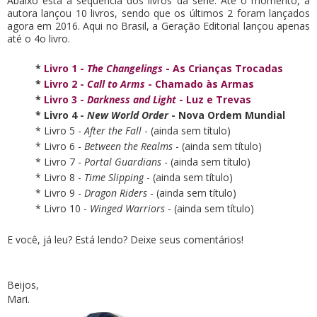
Abaixo está a sequência dos livros da série. Até o momento, a
autora lançou 10 livros, sendo que os últimos 2 foram lançados
agora em 2016. Aqui no Brasil, a Geração Editorial lançou apenas
até o 4o livro.
*
Livro 1 -
The Changelings
- As Crianças Trocadas
*
Livro 2 -
Call to Arms
- Chamado às Armas
*
Livro 3 -
Darkness and Light
- Luz e Trevas
* Livro 4 -
New World Order
- Nova Ordem Mundial
* Livro 5 -
After the Fall
- (ainda sem título)
* Livro 6 -
Between the Realms
- (ainda sem título)
* Livro 7 -
Portal Guardians
- (ainda sem título)
* Livro 8 -
Time Slipping
- (ainda sem título)
* Livro 9 -
Dragon Riders
- (ainda sem título)
* Livro 10 -
Winged Warriors
- (ainda sem título)
E você, já leu? Está lendo? Deixe seus comentários!
Beijos,
Mari.