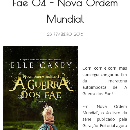
Fae 04 - Nova Ordem
Mundial
23 FEVEREIRO 2016
Corri, corri e corri, mas
consegui chegar ao fim
da maratona
autoimposta de 'A
Guerra dos Fae'!
Em 'Nova Ordem
Mundial', o 4o livro da
série, publicado pela
Geração Editorial agora