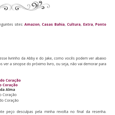
guintes sites:
Amazon
,
Casas Bahia
,
Cultura
,
Extra
,
Ponto
 esse livrinho da Abby e do Jake, como vocês podem ver abaixo
os ver a sinopse do próximo
livro, ou seja, não
vai demorar para
 do Coração
o Coração
 da Alma
o C
o
ração
 do Coração
 peço desculpas pela minha revolta no final da resenha.