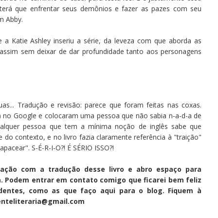
 terá que enfrentar seus demônios e fazer as pazes com seu
m Abby.
e a Katie Ashley inseriu a série, da leveza com que aborda as
assim sem deixar de dar profundidade tanto aos personagens
s... Tradução e revisão: parece que foram feitas nas coxas.
) no Google e colocaram uma pessoa que não sabia n-a-d-a de
Qualquer pessoa que tem a mínima noção de inglês sabe que
 do contexto, e no livro fazia claramente referência à "traição"
apacear". S-É-R-I-O?! É SÉRIO ISSO?!
nação com a tradução desse livro e abro espaço para
. Podem entrar em contato comigo que ficarei bem feliz
entes, como as que faço aqui para o blog. Fiquem à
enteliteraria@gmail.com