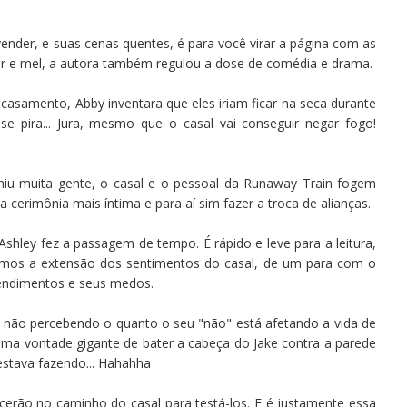
ender, e suas cenas quentes, é para você virar a página com as
r e mel, a autora também regulou a dose de comédia e drama.
asamento, Abby inventara que eles iriam ficar na seca durante
e pira... Jura, mesmo que o casal vai conseguir negar fogo!
iu muita gente, o casal e o pessoal da Runaway Train fogem
 cerimônia mais íntima e para aí sim fazer a troca de alianças.
hley fez a passagem de tempo. É rápido e leve para a leitura,
emos a extensão dos sentimentos do casal, de um para com o
endimentos e seus medos.
ba não percebendo o quanto o seu "não" está afetando a vida de
uma vontade gigante de bater a cabeça do Jake contra a parede
 estava fazendo... Hahahha
cerão no caminho do casal para testá-los. E é justamente essa