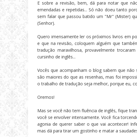
E sobre a revisão, bem, dá para notar que não
emendadas e repetidas... Só não doeu tanto porq
sem falar que passou batido um "Mr" (Mister) qu
(Senhor).
Quero imensamente ler os próximos livros em po
e que na revisão, coloquem alguém que também 
tradução maravilhosa, provavelmente trocara
cursinho de inglês...
Vocês que acompanham o blog sabem que não sou
são maiores do que as resenhas, mas foi impossí
o trabalho de tradução seja melhor, porque eu, co
Oremos!
Mas se você não tem fluência de inglês, fique tranq
você se envolver intensamente. Você fica torcen
agonia de querer saber o que vai acontecer! In
mas dá para tirar um gostinho e matar a saudade