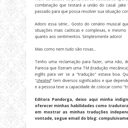
combinação que testará a união do casal. Jake
passado para que possa resolver sua situação co
Adoro essa série... Gosto do cenário musical qu
situações mais caóticas e complexas, e mesmo 
quanto aos sentimentos. Simplesmente adoro!
Mas como nem tudo são rosas...
Tenho uma reclamação para fazer, uma não, dua
Parecia que fizeram uma TM (tradução mecânica
inglês para ver se a "tradução" estava boa. 
"
cheated
" tem diversos significados e que depende
e a pessoa teve a capacidade de colocar como "tr
Editora Pandorga, deixo aqui minha indig
oferecer minhas habilidades como tradutora
em mostrar as minhas traduções independ
vontade, segue email do blog: compulsivam