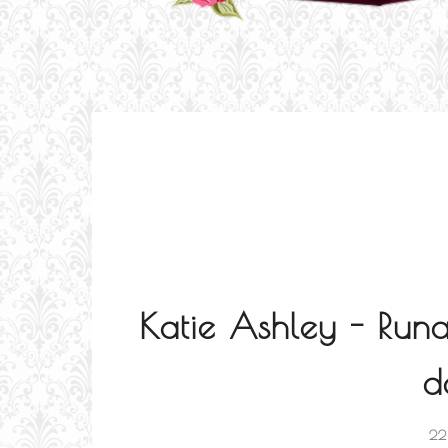
Katie Ashley - Run
d
22