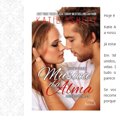
Hoje é
Katie 
a nossa
Já est
Em 'Mú
unidos
vidas.
tudo o
parece 
Se voc
recome
porque 