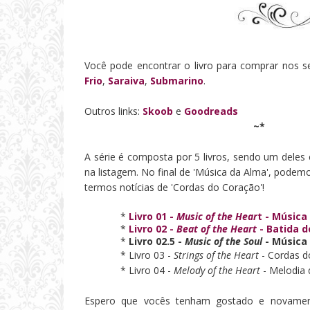
Você pode encontrar o livro para comprar nos se
Frio
,
Saraiva
,
Submarino
.
Outros links:
Skoob
e
Goodreads
~*
A série é composta por 5 livros, sendo um deles
na listagem. No final de 'Música da Alma', podem
termos notí
cias de
'Cor
das do
Coração
'
!
*
Livro 01 -
Music of the Hear
t - Música
*
Livro 02 -
Beat of the Heart
- Batida d
*
Livro 02.5 -
Music of the Soul
- Música
* Livro 03 -
Strings of the Heart
-
Cordas d
* Livro 04 -
Melody of the Heart
- Melodia
Espero que vocês tenham gostado e novamente