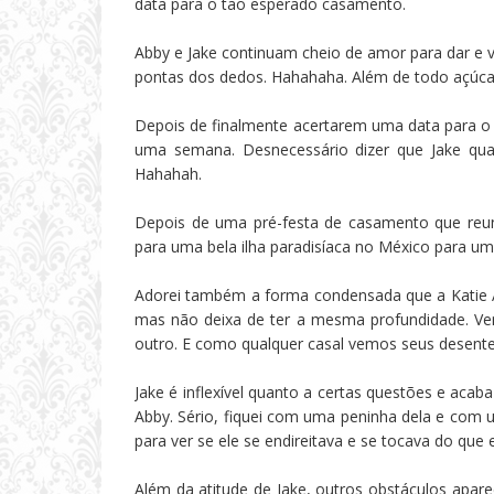
data para o tão esperado casamento.
Abby e Jake continuam cheio de amor para dar e v
pontas dos dedos. Hahahaha. Além de todo açúca
Depois de finalmente acertarem uma data para o c
uma semana. Desnecessário dizer que Jake quas
Hahahah.
Depois de uma pré-festa de casamento que reun
para uma bela ilha paradisíaca no México para uma
Adorei também a forma condensada que a Katie As
mas não deixa de ter a mesma profundidade. V
outro. E como qualquer casal vemos seus desent
Jake é inflexível quanto a certas questões e aca
Abby. Sério, fiquei com uma peninha dela e com 
para ver se ele se endireitava e se tocava do que
Além da atitude de Jake, outros obstáculos apare