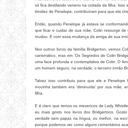
só fica destilando veneno na coitada da filha. Isso 
timidez de Penelope, contribuíram para que ela che
Então, quando Penelope já estava se conformando 
que ficar e cuidar de sua mãe, Colin ressurge d
mudou. E com essa mudança da amiga de sua irmã,
Nos outros livros da família Bridgerton, vemos Co
carismático, mas em 'Os Segredos de Colin Bridge
uma face profunda e contemplativa de Colin. O li
um homem seguro, na verdade, o terceiro irmão Br
Talvez isso contribuiu para que ele e Penelope
mocinha também era 'diminuída' por sua mãe, 
filha.
E é claro que temos os mexericos de Lady Whistl
eu mais gosto nos livros dos Bridgertons. Gosto
verdade sem papas na língua, ou melhor, na escr
porque podemos ver como alguns comentários ac