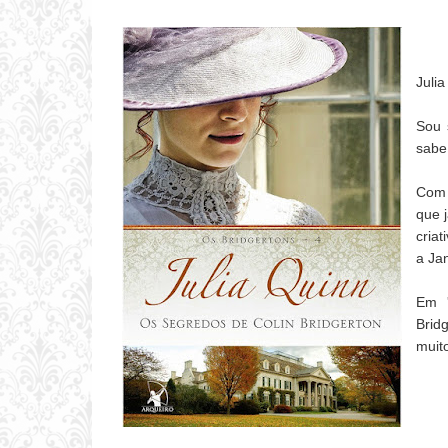
Julia
Sou 
sabe
Com 
que j
cria
a Ja
Em '
Brid
muito