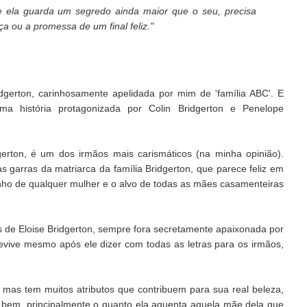
e ela guarda um segredo ainda maior que o seu, precisa
a ou a promessa de um final feliz."
idgerton, carinhosamente apelidada por mim de 'família ABC'. E
ma história protagonizada por Colin Bridgerton e Penelope
idgerton, é um dos irmãos mais carismáticos (na minha opinião).
as garras da matriarca da família Bridgerton, que parece feliz em
onho de qualquer mulher e o alvo de todas as mães casamenteiras
de Eloise Bridgerton, sempre fora secretamente apaixonada por
evive mesmo após ele dizer com todas as letras para os irmãos,
 mas tem muitos atributos que contribuem para sua real beleza,
o bem, principalmente o quanto ela aguenta aquela mãe dela que