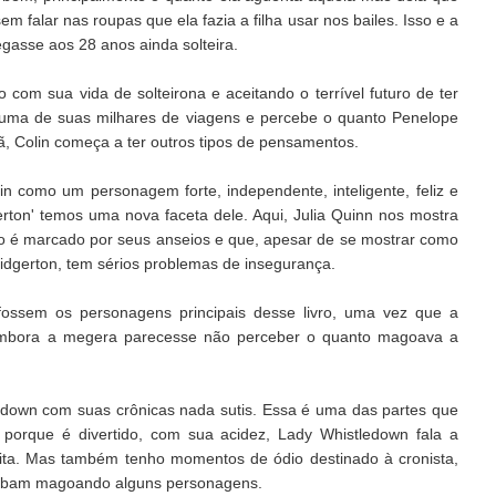
sem falar nas roupas que ela fazia a filha usar nos bailes. Isso e a
gasse aos 28 anos ainda solteira.
com sua vida de solteirona e aceitando o terrível futuro de ter
e uma de suas milhares de viagens e percebe o quanto Penelope
 Colin começa a ter outros tipos de pensamentos.
lin como um personagem forte, independente, inteligente, feliz e
rton' temos uma nova faceta dele. Aqui, Julia Quinn nos mostra
vro é marcado por seus anseios e que, apesar de se mostrar como
idgerton, tem sérios problemas de insegurança.
 fossem os personagens principais desse livro, uma vez que a
embora a megera parecesse não perceber o quanto magoava a
edown com suas crônicas nada sutis. Essa é uma das partes que
 porque é divertido, com sua acidez, Lady Whistledown fala a
ita. Mas também tenho momentos de ódio destinado à cronista,
abam magoando alguns personagens.