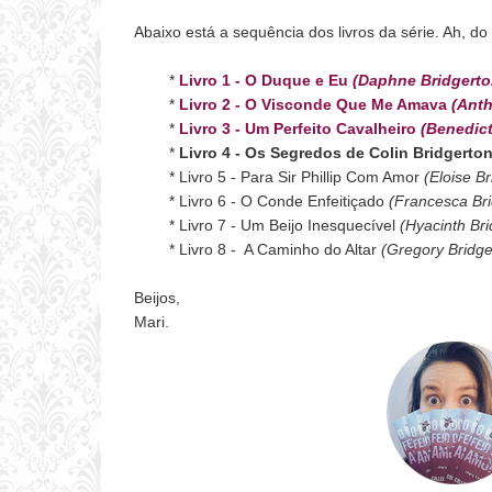
Abaixo está a sequência dos livros da série. Ah, d
*
Livro 1 - O Duque e Eu
(Daphne Bridgerto
*
Livro 2 - O Visconde Que Me Amava
(Anth
*
Livro 3 - Um Perfeito Cavalheiro
(Benedict
*
Livro 4 - Os Segredos de Colin Bridgerto
* Livro 5 - Para Sir Phillip Com Amor
(Eloise B
* Livro 6 - O Conde Enfeitiçado
(Francesca Bri
* Livro 7 - Um Beijo Inesquecível
(Hyacinth Bri
* Livro 8 - A Caminho do Altar
(Gregory Bridge
Beijos,
Mari.