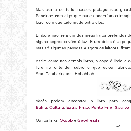
Mas acima de tudo, nossos protagonistas guar
Penelope com algo que nunca poderíamos imagin
fazer com que tudo mude entre eles.
Embora não seja um dos meus livros preferidos de 
alguns segredos vêm à luz. E um deles é algo gra
mas só algumas pessoas e agora os leitores, fica
Assim como nos demais livros, a capa é linda e d
livro irá entender sobre o que estou falando
Srta.
Featherington
'! Hahahhah
Vocês podem encontrar o livro para comp
Bahia
,
Cultura
,
Extra
,
Fnac
,
Ponto Frio
,
Saraiva
Outros links:
Skoob
e
Goodreads
~*