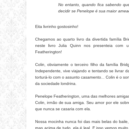
No entanto, quando fica sabendo qu
decidir se Penelope é sua maior ameaç
Eita livrinho gostosinho!
Chegamos ao quarto livro da divertida família Br
neste livro Julia Quinn nos presenteia com u
Featherington!
Colin, obviamente o terceiro filho da família Br
Independente, vive viajando e tentando se livrar d
torturá-lo com o assunto casamento... Colin é o s
da sociedade londrina.
Penelope Featherington, uma das melhores amigas 
Colin, irmão de sua amiga. Seu amor por ele sobr
que nunca se casaria com ela.
Nossa mocinha nunca foi das mais belas do baile,
mas acima de tudo, ela é leal. E isso vemos muit