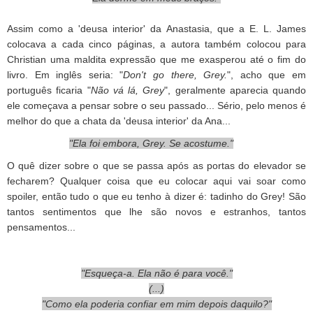
Assim como a 'deusa interior' da Anastasia, que a E. L. James
colocava a cada cinco páginas, a autora também colocou para
Christian uma maldita expressão que me exasperou até o fim do
livro. Em inglês seria: "
Don't go there, Grey.
", acho que em
português ficaria "
Não vá lá, Grey
", geralmente aparecia quando
ele começava a pensar sobre o seu passado... Sério, pelo menos é
melhor do que a chata da 'deusa interior' da Ana...
"Ela foi embora, Grey. Se acostume."
O quê dizer sobre o que se passa após as portas do elevador se
fecharem? Qualquer coisa que eu colocar aqui vai soar como
spoiler, então tudo o que eu tenho à dizer é: tadinho do Grey! São
tantos sentimentos que lhe são novos e estranhos, tantos
pensamentos...
"Esqueça-a. Ela não é para você."
(...)
"Como ela poderia confiar em mim depois daquilo?
"