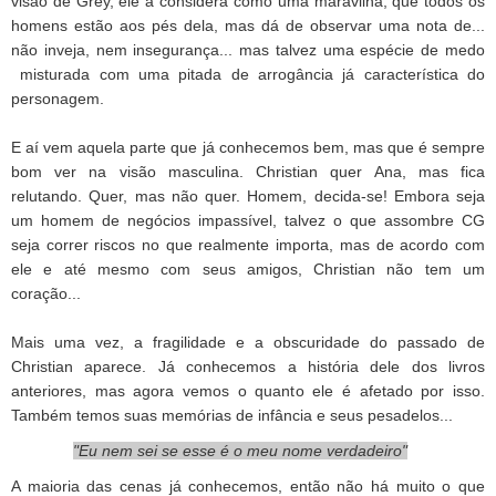
visão de Grey, ele a considera como uma maravilha, que todos os
homens estão aos pés dela, mas dá de observar uma nota de...
não inveja, nem insegurança... mas talvez uma espécie de medo
misturada com uma pitada de arrogância já característica do
personagem.
E aí vem aquela parte que já conhecemos bem, mas que é sempre
bom ver na visão masculina. Christian quer Ana, mas fica
relutando. Quer, mas não quer. Homem, decida-se! Embora seja
um homem de negócios impassível, talvez o que assombre CG
seja correr riscos no que realmente importa, mas de acordo com
ele e até mesmo com seus amigos, Christian não tem um
coração...
Mais uma vez, a fragilidade e a obscuridade do passado de
Christian aparece. Já conhecemos a história dele dos livros
anteriores, mas agora vemos o quanto ele é afetado por isso.
Também temos suas memórias de infância e seus pesadelos...
"Eu nem sei se esse é o meu nome verdadeiro"
A maioria das cenas já conhecemos, então não há muito o que