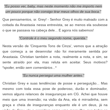
"Eu posso ver, baby, mas neste momento não me importo nem
um pouco porque não consigo tirar meus olhos de sua boca."
Que pensamentos, sr. Grey! - Senhor Grey é muito malvado com a
coitada da Anastasia nessa entrevista, se ao menos ela soubesse
o que se passava na cabeça dele... E agora nós sabemos!
"Controle é o meu segundo nome, querida."
Nesta versão de 'Cinquenta Tons de Cinza', vemos que a atração
que começa a se desenrolar não foi meramente sentida por
Anastasia. Christian também a nota, realmente a nota, e sim, se
sente atraído por ela, mas reluta em aceitar. Seus motivos?
*
spoiler, então sem comentários...
*
"Eu nunca persegui uma mulher antes."
Christian Grey e suas tendências de posse e perseguição... Mas
mesmo com toda essa pose de poderoso, durão e dominador,
vemos alguns relances de inseguranças em CG. Achei que houve
meio que uma inversão; na visão da Ana, ela é mirradinha, sem
graça e cheia de inseguranças enquanto ele é um deus, já na