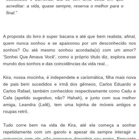
acreditar: a vida, quase sempre, reserva o melhor para o
final."
A proposta do livro é super bacana e até que bem realista; afinal,
quem nunca sonhou e se apaixonou por um desconhecido nos
sonhos? Ou até mesmo sonhou acordada(o) com um amor?
'Sonhei Que Amava Você', como o próprio título diz, explora esse
mundo dos sonhos e das coincidências da vida real...
Kira, nossa mocinha, é independete e carismática, filha mais nova
de pais bem sucedidos e irmã dos gêmeos, Carlos Eduardo e
Carlos Rafael, também conhecidos respectivamente como Cadu e
Cafa (apelido sugestivo, não? Hahah), e junto com sua melhor
amiga, Leandra (Lelê), tem uma lojinha de móveis antigos e
roupas retrô.
Tudo corre bem na vida de Kira, até ela começa a sonhar
repetidamente com um garoto e apesar de sempre interagir e
conversar com ele, não consegue descobrir seu nome. Enquanto