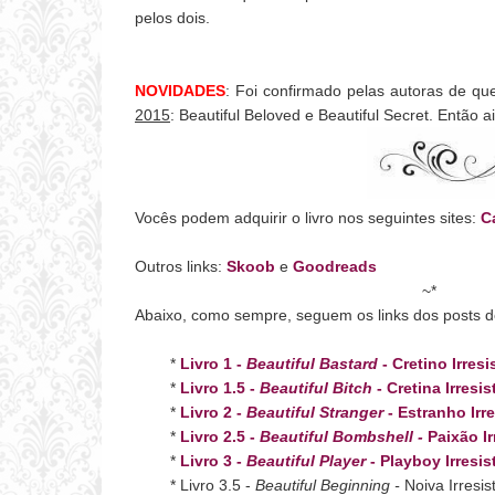
pelos dois.
NOVIDADES
:
Foi confirmado pelas autoras de que
2015
: Beautiful Beloved e Beautiful Secret. Então
Vocês podem adquirir o livro nos seguintes sites:
C
Outros links:
Skoob
e
Goodreads
~*
Abaixo, como sempre, seguem os links dos posts do
*
Livro 1 -
Beautiful Bastard
- Cretino Irresi
*
Livro 1.5 -
Beautiful Bitch
- Cretina Irresis
*
Livro 2 -
Beautiful Stranger
- Estranho Irre
*
Livro 2.5 -
Beautiful Bombshell -
Paixão Ir
*
Livro 3 -
Beautiful Player
- Playboy Irresis
* Livro 3.5 -
Beautiful Beginning -
Noiva Irresist