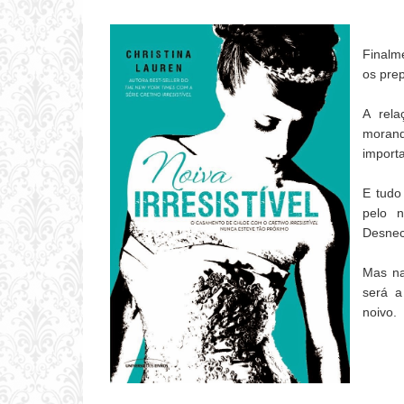
Finalm
os pre
A rela
morand
importa
E tudo
pelo n
Desnece
Mas na
será a
noivo.