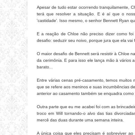
Apesar de tudo estar ocorrendo tranquilamente, Ch
terá que resolver a situação. E é aí que o nos
'castidade'. Isso mesmo, o senhor Bennett Ryan que
E a reação de Chloe não preciso dizer como fo
desafio: seduzir seu noivo, porque jura que ela vai
O maior desafio de Bennett será resistir à Chloe 
da cerimônia. E para isso ele lança mão à vários a
barato...
Entre várias cenas pré-casamento, temos muitos m
que se refere aos meninos e suas incumbências de b
anterior ao casamento também se enquadra como
Outra parte que eu me acabei foi com as brincade
troco em Will tornando-o alvo das tias divorcia
mercê das duas durante uma semana inteira.
A única coisa que eles precisam é sobreviver ao