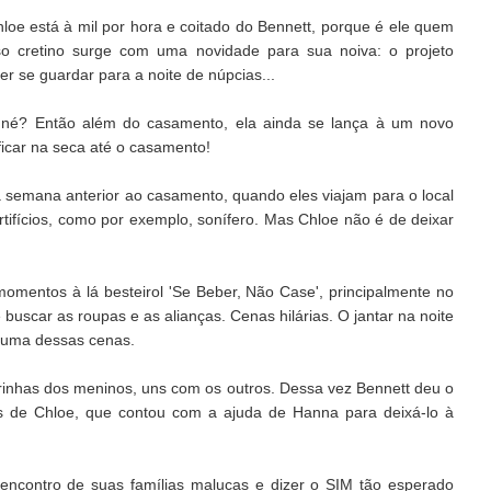
loe está à mil por hora e coitado do Bennett, porque é ele quem
so cretino surge com uma novidade para sua noiva: o projeto
r se guardar para a noite de núpcias...
i né? Então além do casamento, ela ainda se lança à um novo
 ficar na seca até o casamento!
na semana anterior ao casamento, quando eles viajam para o local
rtifícios, como por exemplo, sonífero. Mas Chloe não é de deixar
omentos à lá besteirol 'Se Beber, Não Case', principalmente no
uscar as roupas e as alianças. Cenas hilárias. O jantar na noite
 uma dessas cenas.
irinhas dos meninos, uns com os outros. Dessa vez Bennett deu o
das de Chloe, que contou com a ajuda de Hanna para deixá-lo à
 encontro de suas famílias malucas e dizer o SIM tão esperado