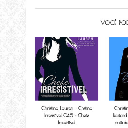
VOCÊ POD
Christina Lauren - Cretino
Christi
Irresistível 04.5 - Chefe
Bastard
Irresistível
outtak