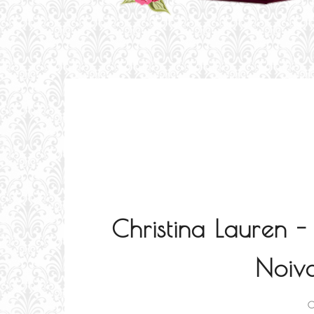
Christina Lauren -
Noiva
0