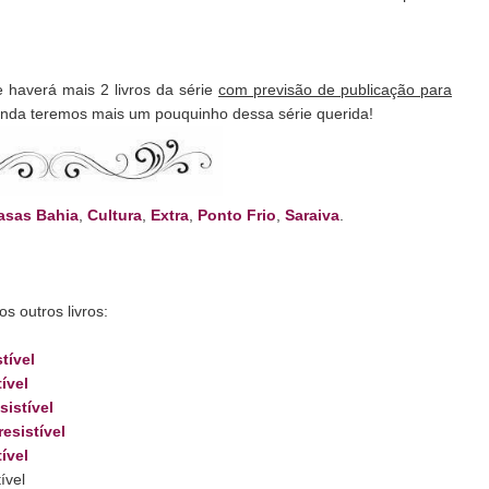
 haverá mais 2 livros da série
com previsão de publicação para
 ainda teremos mais um pouquinho dessa série querida!
asas Bahia
,
Cultura
,
Extra
,
Ponto Frio
,
Saraiva
.
s outros livros:
stível
tível
sistível
resistível
tível
ível