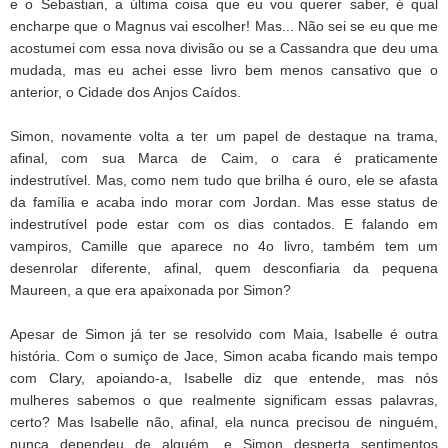
e o Sebastian, a última coisa que eu vou querer saber, é qual
encharpe que o Magnus vai escolher! Mas... Não sei se eu que me
acostumei com essa nova divisão ou se a Cassandra que deu uma
mudada, mas eu achei esse livro bem menos cansativo que o
anterior, o Cidade dos Anjos Caídos.
Simon, novamente volta a ter um papel de destaque na trama,
afinal, com sua Marca de Caim, o cara é praticamente
indestrutível. Mas, como nem tudo que brilha é ouro, ele se afasta
da família e acaba indo morar com Jordan. Mas esse status de
indestrutível pode estar com os dias contados. E falando em
vampiros, Camille que aparece no 4o livro, também tem um
desenrolar diferente, afinal, quem desconfiaria da pequena
Maureen, a que era apaixonada por Simon?
Apesar de Simon já ter se resolvido com Maia, Isabelle é outra
história. Com o sumiço de Jace, Simon acaba ficando mais tempo
com Clary, apoiando-a, Isabelle diz que entende, mas nós
mulheres sabemos o que realmente significam essas palavras,
certo? Mas Isabelle não, afinal, ela nunca precisou de ninguém,
nunca dependeu de alguém, e Simon desperta sentimentos