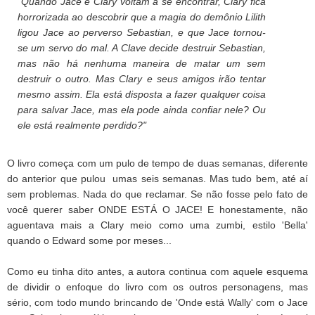
"Quando Jace e Clary voltam a se encontrar, Clary fica
horrorizada ao descobrir que a magia do demônio Lilith
ligou Jace ao perverso Sebastian, e que Jace tornou-
se um servo do mal. A Clave decide destruir Sebastian,
mas não há nenhuma maneira de matar um sem
destruir o outro. Mas Clary e seus amigos irão tentar
mesmo assim. Ela está disposta a fazer qualquer coisa
para salvar Jace, mas ela pode ainda confiar nele? Ou
ele está realmente perdido?"
O livro começa com um pulo de tempo de duas semanas, diferente
do anterior que pulou umas seis semanas. Mas tudo bem, até aí
sem problemas. Nada do que reclamar. Se não fosse pelo fato de
você querer saber ONDE ESTÁ O JACE! E honestamente, não
aguentava mais a Clary meio como uma zumbi, estilo 'Bella'
quando o Edward some por meses...
Como eu tinha dito antes, a autora continua com aquele esquema
de dividir o enfoque do livro com os outros personagens, mas
sério, com todo mundo brincando de 'Onde está Wally' com o Jace