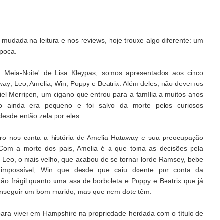
mudada na leitura e nos reviews, hoje trouxe algo diferente: um
época.
 Meia-Noite' de Lisa Kleypas, somos apresentados aos cinco
ay; Leo, Amelia, Win, Poppy e Beatrix. Além deles, não devemos
iel Merripen, um cigano que entrou para a família a muitos anos
do ainda era pequeno e foi salvo da morte pelos curiosos
esde então zela por eles.
ivro nos conta a história de Amelia Hataway e sua preocupação
. Com a morte dos pais, Amelia é a que toma as decisões pela
ue Leo, o mais velho, que acabou de se tornar lorde Ramsey, bebe
impossível; Win que desde que caiu doente por conta da
 tão frágil quanto uma asa de borboleta e Poppy e Beatrix que já
onseguir um bom marido, mas que nem dote têm.
ara viver em Hampshire na propriedade herdada com o título de