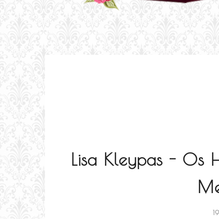
Lisa Kleypas - Os 
Me
1