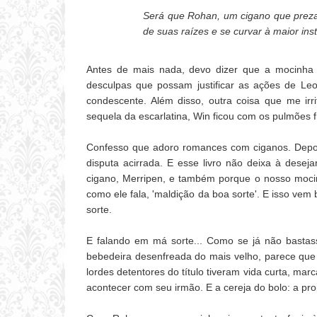
Será que Rohan, um cigano que preza 
de suas raízes e se curvar à maior in
Antes de mais nada, devo dizer que a mocinha 
desculpas que possam justificar as ações de L
condescente. Além disso, outra coisa que me ir
sequela da escarlatina, Win ficou com os pulmões f
Confesso que adoro romances com ciganos. Depoi
disputa acirrada. E esse livro não deixa à desej
cigano, Merripen, e também porque o nosso moci
como ele fala, 'maldição da boa sorte'. E isso ve
sorte.
E falando em má sorte... Como se já não bastas
bebedeira desenfreada do mais velho, parece que 
lordes detentores do título tiveram vida curta, mar
acontecer com seu irmão. E a cereja do bolo: a pr