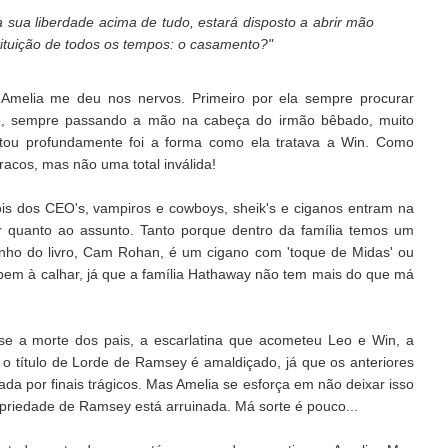
sua liberdade acima de tudo, estará disposto a abrir mão
stituição de todos os tempos: o casamento?"
Amelia me deu nos nervos. Primeiro por ela sempre procurar
eo, sempre passando a mão na cabeça do irmão bêbado, muito
ritou profundamente foi a forma como ela tratava a Win. Como
racos, mas não uma total inválida!
s dos CEO's, vampiros e cowboys, sheik's e ciganos entram na
ar quanto ao assunto. Tanto porque dentro da família temos um
nho do livro, Cam Rohan, é um cigano com 'toque de Midas' ou
m bem à calhar, já que a família Hathaway não tem mais do que má
se a morte dos pais, a escarlatina que acometeu Leo e Win, a
o título de Lorde de Ramsey é amaldiçado, já que os anteriores
cada por finais trágicos. Mas Amelia se esforça em não deixar isso
opriedade de Ramsey está arruinada. Má sorte é pouco...