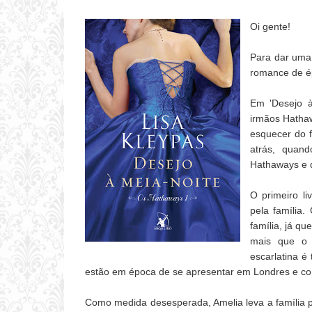
Oi gente!
Para dar uma 
romance de 
Em 'Desejo à
irmãos Hathaw
esquecer do f
atrás, quan
Hathaways e d
O primeiro l
pela família
família, já q
mais que o 
escarlatina é
estão em época de se apresentar em Londres e c
Como medida desesperada, Amelia leva a família p