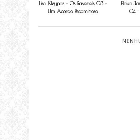
Lisa Kleypas - Os Ravenels 03 -
Eloisa J
Um Acordo Pecaminoso
04 -
NENH